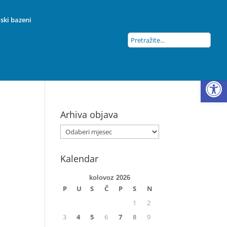
ski bazeni
Open
Arhiva objava
Kalendar
kolovoz 2026
P
U
S
Č
P
S
N
1
2
3
4
5
6
7
8
9