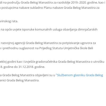
i na području Grada Belog Manastira za razdoblje 2019.-2020. godine, kao i
 u postupcima nabave sukladno Planu nabave Grada Belog Manastira za
vinskog rata.
t na opće uvjete isporuke komunalnih usluga obavljanja dimnjačarskih
j razvojnoj agenciji Grada Belog Manastira za potpisivanje ugovora za
ao i prethodnu suglasnost na Prijedlog Statuta Umjetničke škole Beli
tekloj godini kao i Izvješće gradonačelnika Grada Belog Manastira o utrošku
8. godine do 31.12.2018. godine.
ća Grada Belog Manastira objavljeni su u
ʺSlužbenom glasniku Grada Belog
tranici Grada Belog Manastira.