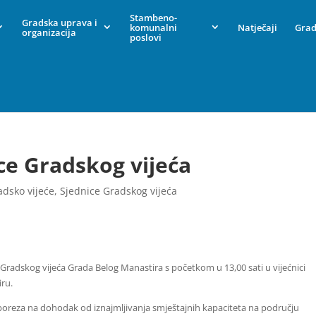
Stambeno-
Gradska uprava i
komunalni
Natječaji
Grad
organizacija
poslovi
ice Gradskog vijeća
adsko vijeće
,
Sjednice Gradskog vijeća
a Gradskog vijeća Grada Belog Manastira s početkom u 13,00 sati u vijećnici
ru.
 poreza na dohodak od iznajmljivanja smještajnih kapaciteta na području