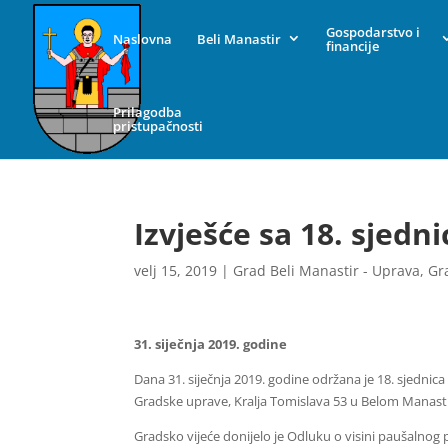
Gospodarstvo i
Naslovna
Beli Manastir
financije
Prilagodba
pristupačnosti
Izvješće sa 18. sjedn
velj 15, 2019
|
Grad Beli Manastir - Uprava
,
Gr
31. siječnja 2019. godine
Dana 31. siječnja 2019. godine održana je 18. sjednic
Gradske uprave, Kralja Tomislava 53 u Belom Manasti
Gradsko vijeće donijelo je Odluku o visini paušalnog