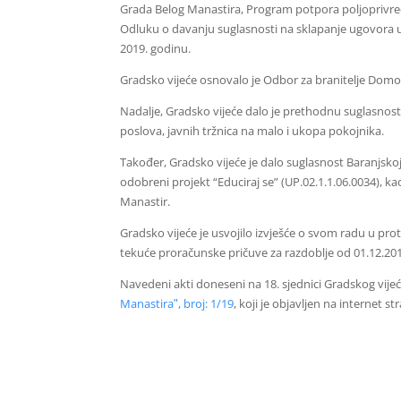
Grada Belog Manastira, Program potpora poljoprivred
Odluku o davanju suglasnosti na sklapanje ugovora
2019. godinu.
Gradsko vijeće osnovalo je Odbor za branitelje Domo
Nadalje, Gradsko vijeće dalo je prethodnu suglasnos
poslova, javnih tržnica na malo i ukopa pokojnika.
Također, Gradsko vijeće je dalo suglasnost Baranjsko
odobreni projekt “Educiraj se” (UP.02.1.1.06.0034), k
Manastir.
Gradsko vijeće je usvojilo izvješće o svom radu u pro
tekuće proračunske pričuve za razdoblje od 01.12.201
Navedeni akti doneseni na 18. sjednici Gradskog vije
Manastiraʺ, broj: 1/19
, koji je objavljen na internet s