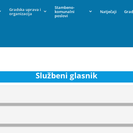
Stambeno-
Gradska uprava i
komunalni
Natječaji
Grad
organizacija
poslovi
Službeni glasnik