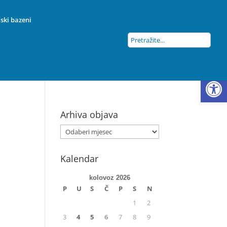
ski bazeni
Open
Arhiva objava
Kalendar
kolovoz 2026
P
U
S
Č
P
S
N
1
2
3
4
5
6
7
8
9