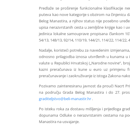
Predlaže se proširenje funkcionalne klasifikacije 
puteva kao nove kategorije s obzirom na činjenicu da
Belog Manastira, a njihov status nije posebno uređe
upisa nerazvrstanih cesta u zemljišne knjige kao i 
jedinica lokalne samouprave propisana člankom 107.
54/13, 148/13, 92/14, 110/19, 144/21, 114/22, 114/22, 4
Nadalje, koristeći potrebu za navedenim izmjenama,
odnosno prilagodba iznosa utvrđenih u kunama u 
valute u Republici Hrvatskoj („Narodne novine“, broj 
kazni preračunava iz kune u euro uz primjenu fi
preračunavanje i zaokruživanje iz istoga Zakona nako
Pozivamo zainteresiranu javnost da prouči Nacrt 
na području Grada Belog Manastira i do 27. prosin
graditeljstvo@beli-manastir.hr
.
Po isteku roka za dostavu mišljenja i prijedloga gr
dopunama Odluke o nerazvrstanim cestama na podr
Manastira na usvajanje.