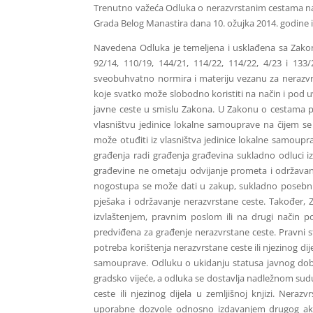
Trenutno važeća Odluka o nerazvrstanim cestama na 
Grada Belog Manastira dana 10. ožujka 2014. godine i
Navedena Odluka je temeljena i usklađena sa Zakon
92/14, 110/19, 144/21, 114/22, 114/22, 4/23 i 133
sveobuhvatno normira i materiju vezanu za nerazvrs
koje svatko može slobodno koristiti na način i pod
javne ceste u smislu Zakona. U Zakonu o cestama pr
vlasništvu jedinice lokalne samouprave na čijem se
može otuđiti iz vlasništva jedinice lokalne samoupra
građenja radi građenja građevina sukladno odluci i
građevine ne ometaju odvijanje prometa i održavan
nogostupa se može dati u zakup, sukladno posebni
pješaka i održavanje nerazvrstane ceste. Također,
izvlaštenjem, pravnim poslom ili na drugi način p
predviđena za građenje nerazvrstane ceste. Pravni s
potreba korištenja nerazvrstane ceste ili njezinog dij
samouprave. Odluku o ukidanju statusa javnog dobra 
gradsko vijeće, a odluka se dostavlja nadležnom sud
ceste ili njezinog dijela u zemljišnoj knjizi. Ner
uporabne dozvole odnosno izdavanjem drugog ak