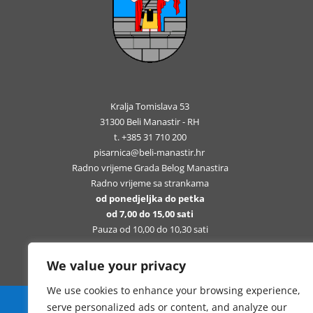
Kralja Tomislava 53
31300 Beli Manastir - RH
t. +385 31 710 200
pisarnica@beli-manastir.hr
Radno vrijeme Grada Belog Manastira
Radno vrijeme sa strankama
od ponedjeljka do petka
od 7,00 do 15,00 sati
Pauza od 10,00 do 10,30 sati
We value your privacy
We use cookies to enhance your browsing experience,
Sva prava pridržana Grad Beli Manastir
serve personalized ads or content, and analyze our