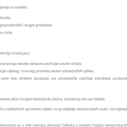
jevaju se osobito:
 Grada,
, gospodarskih i drugih građevina,
vu ceste,
području Grada jesu:
koje povezuju naselja odnosno područja unutar Grada,
bucija ciljanog i izvornog prometa unutar urbanističkih cjelina,
e ceste koje direktno opslužuju sve urbanističke sadržaje stambene, poslovne
nima ulica i brojem katastarske čestice, sastavni je dio ove Odluke.
di u nadležnom upravnom odjelu za upravljanje nerazvrstanih cesta i isti mijenja
anastira je u više navrata donosio Odluku o izmjeni Popisa nerazvrstani