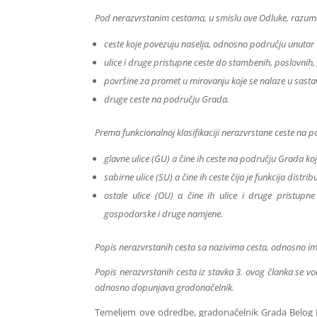
Pod nerazvrstanim cestama, u smislu ove Odluke, razumi
ceste koje povezuju naselja, odnosno području unutar
ulice i druge pristupne ceste do stambenih, poslovnih
površine za promet u mirovanju koje se nalaze u sasta
druge ceste na području Grada.
Prema funkcionalnoj klasifikaciji nerazvrstane ceste na 
glavne ulice (GU) a čine ih ceste na području Grada 
sabirne ulice (SU) a čine ih ceste čija je funkcija distri
ostale ulice (OU) a čine ih ulice i druge pristupn
gospodarske i druge namjene.
Popis nerazvrstanih cesta sa nazivima cesta, odnosno ime
Popis nerazvrstanih cesta iz stavka 3. ovog članka se vo
odnosno dopunjava gradonačelnik.
Temeljem ove odredbe, gradonačelnik Grada Belog M