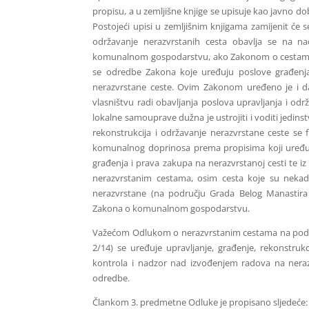
propisu, a u zemljišne knjige se upisuje kao javno d
Postojeći upisi u zemljišnim knjigama zamijenit će 
održavanje nerazvrstanih cesta obavlja se na na
komunalnom gospodarstvu, ako Zakonom o cestama n
se odredbe Zakona koje uređuju poslove građenja,
nerazvrstane ceste. Ovim Zakonom uređeno je i d
vlasništvu radi obavljanja poslova upravljanja i odr
lokalne samouprave dužna je ustrojiti i voditi jed
rekonstrukcija i održavanje nerazvrstane ceste se
komunalnog doprinosa prema propisima koji uređu
građenja i prava zakupa na nerazvrstanoj cesti te i
nerazvrstanim cestama, osim cesta koje su nekad
nerazvrstane (na području Grada Belog Manastira 
Zakona o komunalnom gospodarstvu.
Važećom Odlukom o nerazvrstanim cestama na područ
2/14) se uređuje upravljanje, građenje, rekonstruk
kontrola i nadzor nad izvođenjem radova na nerazv
odredbe.
Člankom 3. predmetne Odluke je propisano sljedeće: