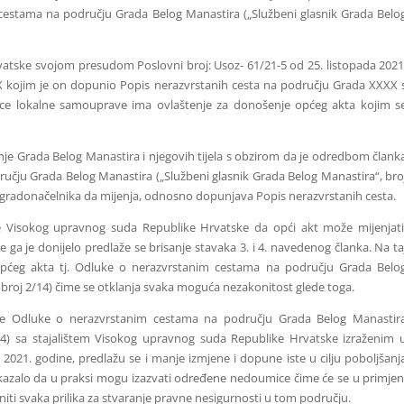
cestama na području Grada Belog Manastira („Službeni glasnik Grada Belo
tske svojom presudom Poslovni broj: Usoz- 61/21-5 od 25. listopada 2021
 kojim je on dopunio Popis nerazvrstanih cesta na području Grada XXXX 
nice lokalne samouprave ima ovlaštenje za donošenje općeg akta kojim s
je Grada Belog Manastira i njegovih tijela s obzirom da je odredbom člank
učju Grada Belog Manastira („Službeni glasnik Grada Belog Manastira“, bro
o gradonačelnika da mijenja, odnosno dopunjava Popis nerazvrstanih cesta.
e Visokog upravnog suda Republike Hrvatske da opći akt može mijenjati
 ga je donijelo predlaže se brisanje stavaka 3. i 4. navedenog članka. Na ta
 općeg akta tj. Odluke o nerazvrstanim cestama na području Grada Belo
 broj 2/14) čime se otklanja svaka moguća nezakonitost glede toga.
ažeće Odluke o nerazvrstanim cestama na području Grada Belog Manastir
/14) sa stajalištem Visokog upravnog suda Republike Hrvatske izraženim 
 2021. godine, predlažu se i manje izmjene i dopune iste u cilju poboljšanj
pokazalo da u praksi mogu izazvati određene nedoumice čime će se u primjen
niti svaka prilika za stvaranje pravne nesigurnosti u tom području.