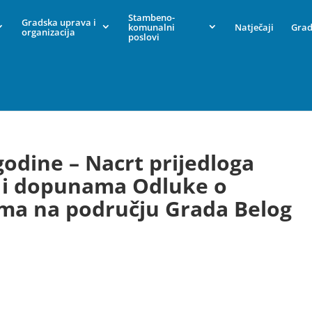
Stambeno-
Gradska uprava i
komunalni
Natječaji
Grad
organizacija
poslovi
godine – Nacrt prijedloga
 i dopunama Odluke o
ma na području Grada Belog