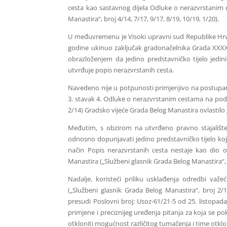
cesta kao sastavnog dijela Odluke o nerazvrstanim 
Manastira“, broj 4/14, 7/17, 9/17, 8/19, 10/19, 1/20).
U međuvremenu je Visoki upravni sud Republike Hrva
godine ukinuo zaključak gradonačelnika Grada XXXX
obrazloženjem da jedino predstavničko tijelo jedi
utvrđuje popis nerazvrstanih cesta.
Navedeno nije u potpunosti primjenjivo na postupan
3. stavak 4. Odluke o nerazvrstanim cestama na podr
2/14) Gradsko vijeće Grada Belog Manastira ovlastil
Međutim, s obzirom na utvrđeno pravno stajališt
odnosno dopunjavati jedino predstavničko tijelo koje
način Popis nerazvrstanih cesta nestaje kao dio
Manastira („Službeni glasnik Grada Belog Manastira“,
Nadalje, koristeći priliku usklađenja odredbi v
(„Službeni glasnik Grada Belog Manastira“, broj 2
presudi Poslovni broj: Usoz-61/21-5 od 25. listopada
primjene i preciznijeg uređenja pitanja za koja se 
otkloniti mogućnost različitog tumačenja i time otklo