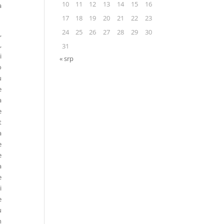
10
11
12
13
14
15
16
a
17
18
19
20
21
22
23
24
25
26
27
28
29
30
,
,
31
i
« srp
o
u
e
a
e
t
a
e
e
a
e
i
e
u
m