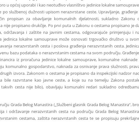
obro u općoj uporabi i kao neotuđivo vlasništvo jedinice lokalne samouprave
se po službenoj dužnosti upisom nerazvrstane ceste. Upravljanje, građenje 
čin propisan za obavljanje komunalnih djelatnosti, sukladno Zakonu 
ije propisano drukčije. Po prvi puta u Zakonu o cestama propisano je d
 održavanja i zaštite na javnim cestama, odgovarajuće primjenjuju i n
a jedinica lokalne samouprave može osnovati trgovačko društvo u svo
žavanja nerazvrstanih cesta i poslova građenja nerazvrstanih cesta. Jedinic
instvenu bazu podataka o nerazvrstanim cestama na svom području. Građenje
 financira iz proračuna jedinice lokalne samouprave, komunalne naknade 
ju komunalno gospodarstvo, naknada za osnivanje prava služnosti, prav
z drugih izvora. Zakonom o cestama je propisano da inspekcijski nadzor na
a bile razvrstane kao javne ceste, a koje su na temelju Zakona postal
takvih cesta nije bilo), obavljaju komunalni redari sukladno odredbam
ju Grada Belog Manastira („Službeni glasnik Grada Belog Manastira“, bro
cija i održavanje nerazvrstanih cesta na području Grada Belog Manastira
rstanim cestama, zaštita nerazvrstanih cesta te se propisuju prekršajn