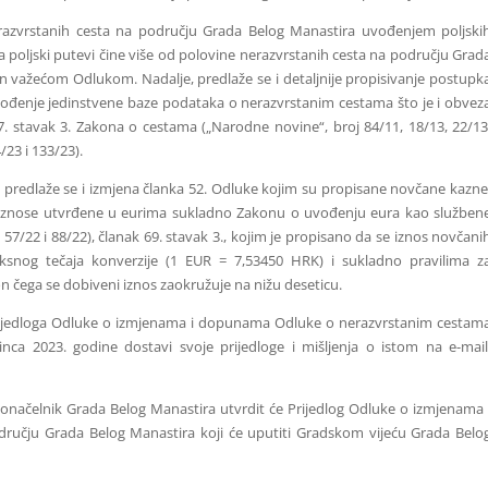
nerazvrstanih cesta na području Grada Belog Manastira uvođenjem poljski
 poljski putevi čine više od polovine nerazvrstanih cesta na području Grad
n važećom Odlukom. Nadalje, predlaže se i detaljnije propisivanje postupk
uvođenje jedinstvene baze podataka o nerazvrstanim cestama što je i obvez
 stavak 3. Zakona o cestama („Narodne novine“, broj 84/11, 18/13, 22/13
/23 i 133/23).
 predlaže se i izmjena članka 52. Odluke kojim su propisane novčane kazne
iznose utvrđene u eurima sukladno Zakonu o uvođenju eura kao služben
57/22 i 88/22), članak 69. stavak 3., kojim je propisano da se iznos novčani
ksnog tečaja konverzije (1 EUR = 7,53450 HRK) i sukladno pravilima z
n čega se dobiveni iznos zaokružuje na nižu deseticu.
Prijedloga Odluke o izmjenama i dopunama Odluke o nerazvrstanim cestam
ca 2023. godine dostavi svoje prijedloge i mišljenja o istom na e-mail
adonačelnik Grada Belog Manastira utvrdit će Prijedlog Odluke o izmjenama 
učju Grada Belog Manastira koji će uputiti Gradskom vijeću Grada Belo