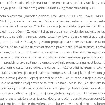
području Grada Belog Manastira donesena je na 8. sjednici Gradskog vijeć
 objavljena u „Službenom glasniku Grada Belog Manastira“, broj 2/14.
om o cestama („Narodne novine“, broj 84/11, 18/13, 22/13, 54/13, 148/13
/23) koji, za razliku od ranijeg Zakona o javnim cestama uz javne ceste
tane ceste koje se utvrđuju kao ceste koje se koriste za promet vozilima 
 uvjetima određenim Zakonom i drugim propisima, a koje nisu razvrstane ka
vi puta se definira nerazvrstana cesta kao javno dobro u općoj uporabi 
 području nalazi. Nadalje, taj zakon propisuje da se nerazvrstana cesta n
ve niti se na njoj mogu stjecati stvarna prava, osim prava služnosti i prav
zvršnog tijela jedinice lokalne samouprave, pod uvjetom da tako izgrađen
je nerazvrstane ceste. Dio nerazvrstane ceste namijenjen pješacima popu
m propisima, ako se time ne ometa odvijanje prometa, sigurnost kretanj
 Zakonom o cestama se određuje da se ne može otuđiti nekretnina koja j
ostala vlasništvo jedinice lokalne samouprave, a lokacijskom dozvolom j
tatus javnog dobra u općoj uporabi se može ukinuti kada je trajno prestal
ela, a nekretnina kojoj prestane taj status ostaje u vlasništvu jedinice lokaln
u općoj uporabi nerazvrstane ceste ili njezinog dijela donosi općinsko il
u radi provedbe brisanja statusa javnog dobra u općoj uporabi nerazvrstan
azvrstana cesta stječe status javnog dobra u općoj uporabi pravomoćnošć
ta temeljem kojeg je dozvoljena uporaba građevine sukladno posebno