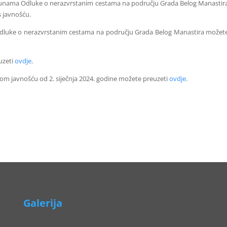
punama Odluke o nerazvrstanim cestama na području Grada Belog Manastir
s javnošću.
dluke o nerazvrstanim cestama na području Grada Belog Manastira možet
uzeti
ovdje
.
om javnošću od 2. siječnja 2024. godine možete preuzeti
ovdje
.
Galerija