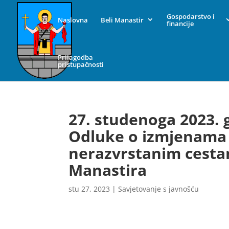
Gospodarstvo i
Naslovna
Beli Manastir
financije
Prilagodba
pristupačnosti
27. studenoga 2023. 
Odluke o izmjenama
nerazvrstanim cesta
Manastira
stu 27, 2023
|
Savjetovanje s javnošću