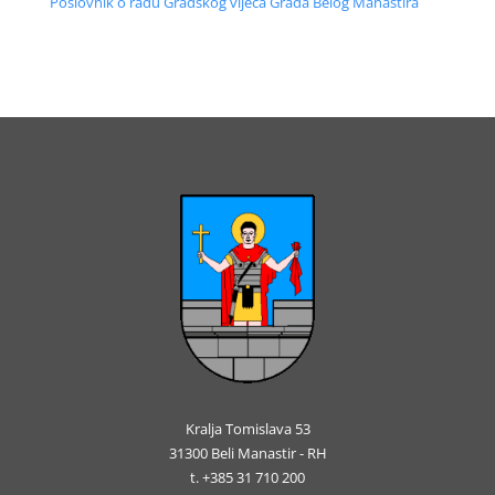
Poslovnik o radu Gradskog vijeća Grada Belog Manastira
Kralja Tomislava 53
31300 Beli Manastir - RH
t. +385 31 710 200