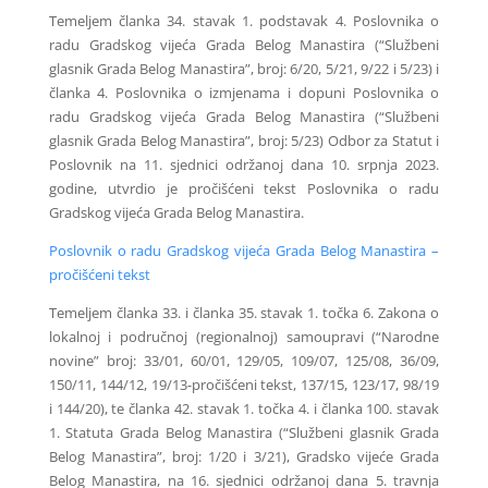
Temeljem članka 34. stavak 1. podstavak 4. Poslovnika o
radu Gradskog vijeća Grada Belog Manastira (“Službeni
glasnik Grada Belog Manastira”, broj: 6/20, 5/21, 9/22 i 5/23) i
članka 4. Poslovnika o izmjenama i dopuni Poslovnika o
radu Gradskog vijeća Grada Belog Manastira (“Službeni
glasnik Grada Belog Manastira”, broj: 5/23) Odbor za Statut i
Poslovnik na 11. sjednici održanoj dana 10. srpnja 2023.
godine, utvrdio je pročišćeni tekst Poslovnika o radu
Gradskog vijeća Grada Belog Manastira.
Poslovnik o radu Gradskog vijeća Grada Belog Manastira –
pročišćeni tekst
Temeljem članka 33. i članka 35. stavak 1. točka 6. Zakona o
lokalnoj i područnoj (regionalnoj) samoupravi (“Narodne
novine” broj: 33/01, 60/01, 129/05, 109/07, 125/08, 36/09,
150/11, 144/12, 19/13-pročišćeni tekst, 137/15, 123/17, 98/19
i 144/20), te članka 42. stavak 1. točka 4. i članka 100. stavak
1. Statuta Grada Belog Manastira (“Službeni glasnik Grada
Belog Manastira”, broj: 1/20 i 3/21), Gradsko vijeće Grada
Belog Manastira, na 16. sjednici održanoj dana 5. travnja