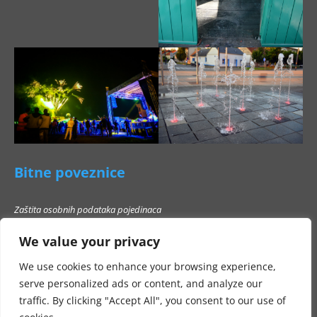
Bitne poveznice
Zaštita osobnih podataka pojedinaca
Pravo na pristup informacijama
We value your privacy
Popis poslovnih subjekata s kojima Grad Beli Manastir ne smije stupati u
poslovni odnos
We use cookies to enhance your browsing experience,
serve personalized ads or content, and analyze our
traffic. By clicking "Accept All", you consent to our use of