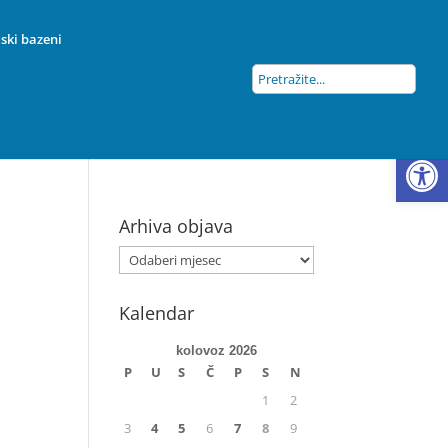
ski bazeni
Open
Arhiva objava
Kalendar
kolovoz 2026
P
U
S
Č
P
S
N
1
2
3
4
5
6
7
8
9