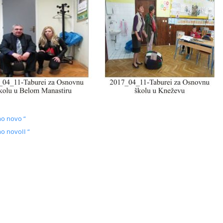
mo novo “
o novoII “