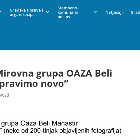
Stambeno-
Gradska uprava i
komunalni
Natječaji
Grad
organizacija
poslovi
Mirovna grupa OAZA Beli
 pravimo novo”
vosti