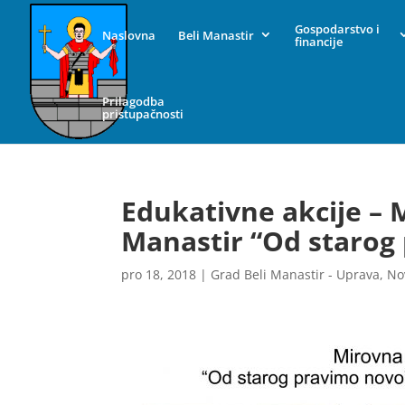
Gospodarstvo i
Naslovna
Beli Manastir
financije
Prilagodba
pristupačnosti
Edukativne akcije – 
Manastir “Od starog
pro 18, 2018
|
Grad Beli Manastir - Uprava
,
No