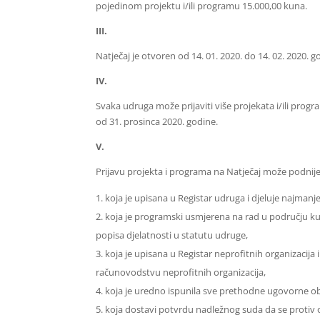
pojedinom projektu i/ili programu 15.000,00 kuna.
III.
Natječaj je otvoren od 14. 01. 2020. do 14. 02. 2020. g
IV.
Svaka udruga može prijaviti više projekata i/ili prog
od 31. prosinca 2020. godine.
V.
Prijavu projekta i programa na Natječaj može podnije
koja je upisana u Registar udruga i djeluje najman
koja je programski usmjerena na rad u području kultur
popisa djelatnosti u statutu udruge,
koja je upisana u Registar neprofitnih organizacija
računovodstvu neprofitnih organizacija,
koja je uredno ispunila sve prethodne ugovorne 
koja dostavi potvrdu nadležnog suda da se protiv 