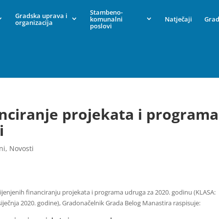
Stambeno-
Gradska uprava i
komunalni
Natječaji
Grad
organizacija
poslovi
anciranje projekata i programa
i
ni
,
Novosti
enjenih financiranju projekata i programa udruga za 2020. godinu (KLASA:
siječnja 2020. godine), Gradonačelnik Grada Belog Manastira raspisuje: