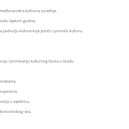
i međunarodna kulturna suradnja,
Gradu tijekom godine,
na području kulture koje potiču i promiču kulturu,
azvoju i promicanju kulturnog života u Gradu.
potrebama,
 skupinama,
ivanja u zajednicu,
a domovinskog rata,