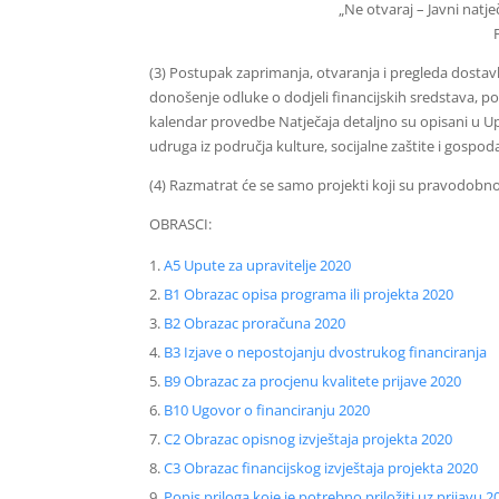
„Ne otvaraj – Javni natj
(3) Postupak zaprimanja, otvaranja i pregleda dostav
donošenje odluke o dodjeli financijskih sredstava, 
kalendar provedbe Natječaja detaljno su opisani u Upu
udruga iz područja kulture, socijalne zaštite i gospoda
(4) Razmatrat će se samo projekti koji su pravodobno p
OBRASCI:
A5 Upute za upravitelje 2020
B1 Obrazac opisa programa ili projekta 2020
B2 Obrazac proračuna 2020
B3 Izjave o nepostojanju dvostrukog financiranja
B9 Obrazac za procjenu kvalitete prijave 2020
B10 Ugovor o financiranju 2020
C2 Obrazac opisnog izvještaja projekta 2020
C3 Obrazac financijskog izvještaja projekta 2020
Popis priloga koje je potrebno priložiti uz prijavu 2