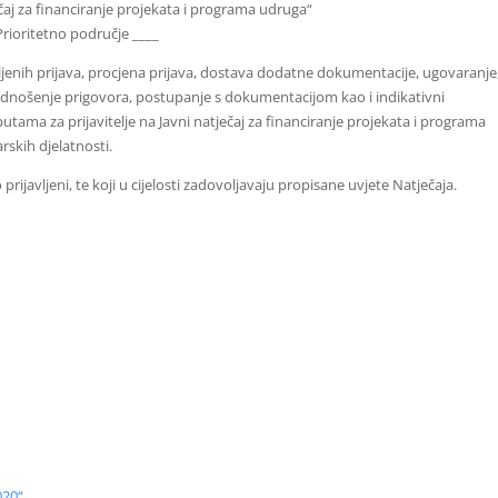
ečaj za financiranje projekata i programa udruga“
Prioritetno područje ____
ljenih prijava, procjena prijava, dostava dodatne dokumentacije, ugovaranje
podnošenje prigovora, postupanje s dokumentacijom kao i indikativni
tama za prijavitelje na Javni natječaj za financiranje projekata i programa
rskih djelatnosti.
rijavljeni, te koji u cijelosti zadovoljavaju propisane uvjete Natječaja.
020“