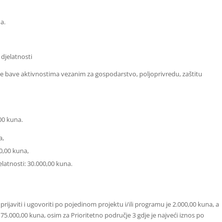
a.
 djelatnosti
se bave aktivnostima vezanim za gospodarstvo, poljoprivredu, zaštitu
00 kuna.
a,
00,00 kuna,
latnosti: 30.000,00 kuna.
prijaviti i ugovoriti po pojedinom projektu i/ili programu je 2.000,00 kuna, a
 75.000,00 kuna, osim za Prioritetno područje 3 gdje je najveći iznos po