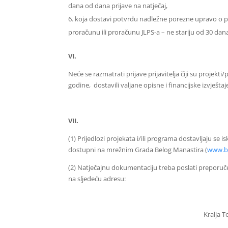
dana od dana prijave na natječaj,
koja dostavi
potvrdu nadležne porezne upravo o 
proračunu ili proračunu JLPS-a
– ne stariju od 30 dan
VI.
Neće se razmatrati prijave prijavitelja čiji su projekti
godine, dostavili valjane opisne i financijske izvješt
VII.
(1) Prijedlozi projekata i/ili programa dostavljaju se 
dostupni na mrežnim Grada Belog Manastira (
www.be
(2) Natječajnu dokumentaciju treba poslati preporu
na sljedeću adresu:
Kralja T