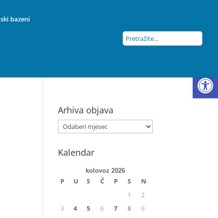
ski bazeni
Open
Arhiva objava
Kalendar
kolovoz 2026
P
U
S
Č
P
S
N
1
2
3
4
5
6
7
8
9