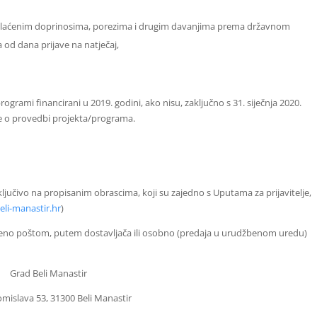
plaćenim doprinosima, porezima i drugim davanjima prema državnom
a od dana prijave na natječaj,
/programi financirani u 2019. godini, ako nisu, zaključno s 31. siječnja 2020.
aje o provedbi projekta/programa.
isključivo na propisanim obrascima, koji su zajedno s Uputama za prijavitelje,
li-manastir.hr
)
čeno poštom, putem dostavljača ili osobno (predaja u urudžbenom uredu)
Grad Beli Manastir
omislava 53, 31300 Beli Manastir