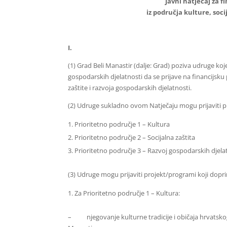
Javni natječaj za 
iz područja kulture, soci
I.
(1) Grad Beli Manastir (dalje: Grad)
poziva udruge koj
gospodarskih djelatnosti da se prijave na financijsk
zaštite i razvoja gospodarskih djelatnosti.
(2) Udruge sukladno ovom Natječaju mogu prijaviti pro
Prioritetno područje 1 – Kultura
Prioritetno područje 2 – Socijalna zaštita
Prioritetno područje 3 – Razvoj gospodarskih djela
(3) Udruge mogu prijaviti projekt/programi koji doprin
Za Prioritetno područje 1 – Kultura:
–
njegovanje kulturne tradicije i običaja hrvats