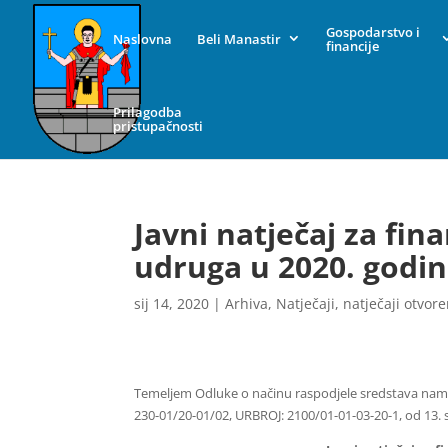
Gospodarstvo i
Naslovna
Beli Manastir
financije
Prilagodba
pristupačnosti
Javni natječaj za fin
udruga u 2020. godin
sij 14, 2020
|
Arhiva
,
Natječaji
,
natječaji otvore
Temeljem Odluke o načinu raspodjele sredstava namij
230-01/20-01/02, URBROJ: 2100/01-01-03-20-1, od 13. 