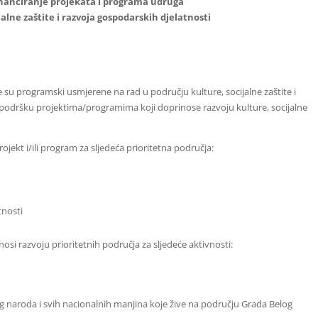
financiranje projekata i programa udruga
jalne zaštite i razvoja gospodarskih djelatnosti
e su programski usmjerene na
rad u području kulture, socijalne zaštite i
u podršku projektima/programima koji doprinose razvoju kulture, socijalne
jekt i/ili program za sljedeća prioritetna područja:
tnosti
osi razvoju prioritetnih područja za sljedeće aktivnosti:
kog naroda i svih nacionalnih manjina koje žive na području Grada Belog