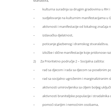
Manastira,
–
kulturna suradnja sa drugim gradovima u RH 
–
sudjelovanje na kulturnim manifestacijama u 
–
aktivnosti i manifestacije od lokalnog značaja 
–
izdavačka djelatnost,
–
poticanje glazbenog i dramskog stvaralaštva,
–
izložbe i slične manifestacije koje pridonose r
2)
Za Prioritetno područje 2 – Socijalna zaštita:
–
rad sa djecom i rada sa djecom sa posebnim 
–
rad sa socijalno ugroženim i marginaliziranim
–
aktivnosti umirovljenika sa ciljem boljeg uključ
–
aktivnosti braniteljske populacije i stradalnik
–
pomoći starijim i nemoćnim osobama,