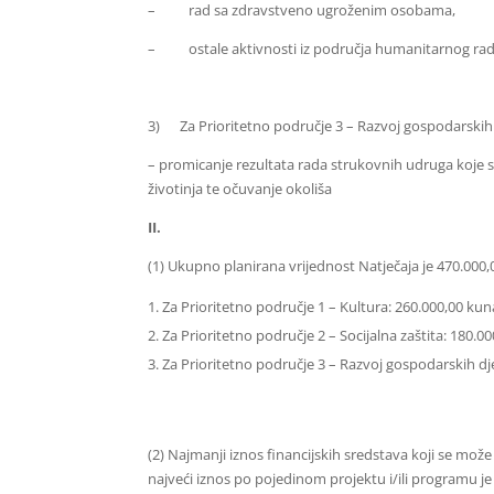
–
rad sa zdravstveno ugroženim osobama,
–
ostale aktivnosti iz područja humanitarnog rad
3)
Za Prioritetno područje 3 – Razvoj gospodarskih
– promicanje rezultata rada strukovnih udruga koje 
životinja te očuvanje okoliša
II.
(1) Ukupno planirana vrijednost Natječaja je 470.000,
Za Prioritetno područje 1 – Kultura: 260.000,00 kun
Za Prioritetno područje 2 – Socijalna zaštita: 180.0
Za Prioritetno područje 3 – Razvoj gospodarskih dje
(2) Najmanji iznos financijskih sredstava koji se može 
najveći iznos po pojedinom projektu i/ili programu je