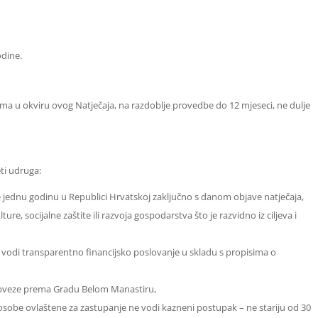
odine.
rama u okviru ovog Natječaja, na razdoblje provedbe do 12 mjeseci, ne dulje
ti udruga:
je jednu godinu u Republici Hrvatskoj zaključno s danom objave natječaja,
e, socijalne zaštite ili razvoja gospodarstva što je razvidno iz ciljeva i
 i vodi transparentno financijsko poslovanje u skladu s propisima o
obveze prema Gradu Belom Manastiru,
osobe ovlaštene za zastupanje ne vodi kazneni postupak – ne stariju od 30