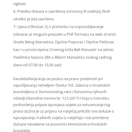
oglasa)
Preslika dokaza o završenoj osnovnoj ili srednjoj školi
ukoliko je ista završena
Izjava (Obrazac 2) o pristanku na osposobljavanje
(obrazac je moguće preuzeti u PDF formatu na web stranici
Grada Belog Manastira, Općine Popovac i Općine Petlovac
kao i u prostorijama Crvenog križa Beli Manastir na adresi
Vladimira Nazora 28A u Belom Manastiru svakog radnog
dana od 07,00 do 15,00 sati)
Kandidatkinja koja se poziva na pravo prednosti pri
zapošljavanju temeljem članka 102. Zakona o hrvatskim
braniteljima iz Domovinskog rata i članovima njihovih
obitelji (Narodne novine br. 121/2017) i koja u trenutku
podnošenja prijave ispunjava uvjete za ostvarivanje tog
prava dužna je uz prijavu na natječaj priložiti sve dokaze o
ispunjavanju traženih uvjeta iz natječaja i sve potrebne
dokaze navedene na poveznici Ministarstva hrvatskih
branitelja: