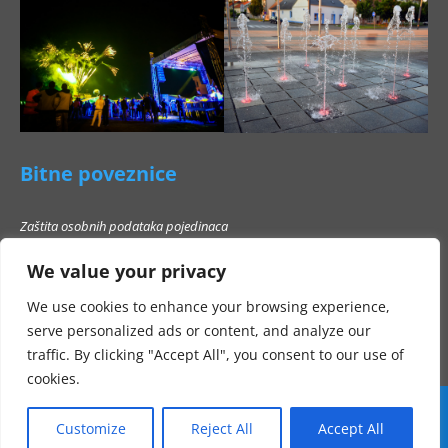
Bitne poveznice
Zaštita osobnih podataka pojedinaca
Pravo na pristup informacijama
We value your privacy
Popis poslovnih subjekata s kojima Grad Beli Manastir ne smije stupati u
poslovni odnos
We use cookies to enhance your browsing experience,
serve personalized ads or content, and analyze our
traffic. By clicking "Accept All", you consent to our use of
cookies.
Customize
Reject All
Accept All
Sva prava pridržana Grad Beli Manastir