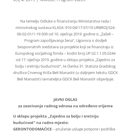
Na temelju Odluke o financiranju Ministarstva rada i
mirovinskog sustava KLASA: 910-04/17-07/10 URBROJ:524-
06-02-01/1-19-509 od 10. siječnja 2019. godine iz „Zaželi –
Program zapošljavanja žena“, Ugovora o dodjeli
bespovratnih sredstava za projekte koji se financiraju iz
Europskog socijalnog fonda – kodni broj UP.02.1.1.05.0244
od 17. siječnja 2019. godine u sklopu projekta „Zajedno za
bolju i sretniju budućnost“, te članka 31. Statuta Gradskog
društva Crvenog Križa Beli Manastir (u daljnjem tekstu GDCK
Beli Manastir) ravnateljica GDCK Beli Manastir objavljuje.
JAVNI OGLAS
za zasnivanje radnog odnosa na određeno vrijeme
U sklopu projekta „Zajedno za bolju i sretniju
budućnost“ na radno mjesto:
GERONTODOMAĆICE
– pružanje usluge potpore i podrške