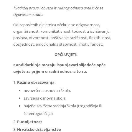
*Sadržaj prava i obveza iz radnog odnosa urediti će se
Ugovorom o radu.
Od zaposlenih djelatnica očekuje se odgovornost,
organiziranost, komunikativnost, točnost u izvršavanju
poslova, otvorenost, poštivanje različitosti, fleksibilnost,
dosljednost, emocionalna stabilnost i motiviranost.
OPĆI UVJETI:
Kandidatk
inje moraju ispunjavati slijedeće opće
uvjete za prijem u radni odnos, a to su:
Razina obrazovanja:
nezavršena osnovna škola,
završena osnovna škola,
najviše završena srednja škola (trogodišnja ili
četverogodišnja)
Punoljetnost
Hrvatsko državljanstvo