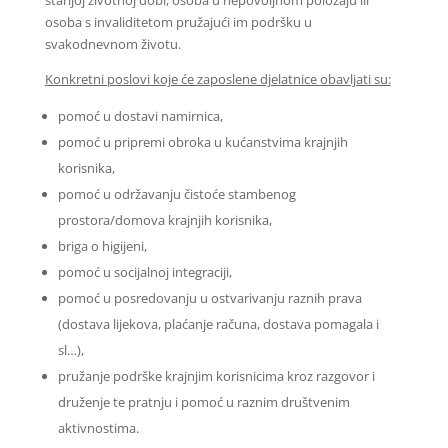
starijoj životnoj dobi, osoba u nepovoljnom položaju ili
osoba s invaliditetom pružajući im podršku u
svakodnevnom životu.
Konkretni poslovi koje će zaposlene djelatnice obavljati su:
pomoć u dostavi namirnica,
pomoć u pripremi obroka u kućanstvima krajnjih
korisnika,
pomoć u održavanju čistoće stambenog
prostora/domova krajnjih korisnika,
briga o higijeni,
pomoć u socijalnoj integraciji,
pomoć u posredovanju u ostvarivanju raznih prava
(dostava lijekova, plaćanje računa, dostava pomagala i
sl…),
pružanje podrške krajnjim korisnicima kroz razgovor i
druženje te pratnju i pomoć u raznim društvenim
aktivnostima.