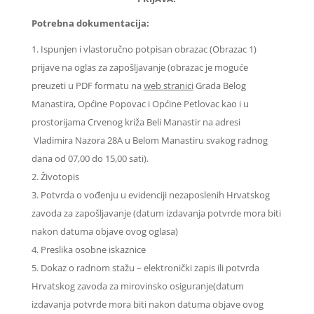
Potrebna dokumentacija:
Ispunjen i vlastoručno potpisan obrazac (Obrazac 1)
prijave na oglas za zapošljavanje (obrazac je moguće
preuzeti u PDF formatu na
web stranici
Grada Belog
Manastira, Općine Popovac i Općine Petlovac kao i u
prostorijama Crvenog križa Beli Manastir na adresi
Vladimira Nazora 28A u Belom Manastiru svakog radnog
dana od 07,00 do 15,00 sati).
Životopis
Potvrda o vođenju u evidenciji nezaposlenih Hrvatskog
zavoda za zapošljavanje (datum izdavanja potvrde mora biti
nakon datuma objave ovog oglasa)
Preslika osobne iskaznice
Dokaz o radnom stažu – elektronički zapis ili potvrda
Hrvatskog zavoda za mirovinsko osiguranje(datum
izdavanja potvrde mora biti nakon datuma objave ovog