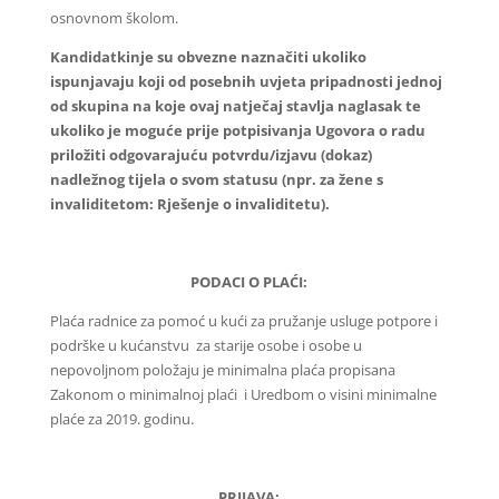
osnovnom školom.
Kandidatkinje su obvezne naznačiti ukoliko
ispunjavaju koji od posebnih uvjeta pripadnosti jednoj
od skupina na koje ovaj natječaj stavlja naglasak te
ukoliko je moguće prije potpisivanja Ugovora o radu
priložiti odgovarajuću potvrdu/izjavu (dokaz)
nadležnog tijela o svom statusu (npr. za žene s
invaliditetom: Rješenje o invaliditetu).
PODACI O PLAĆI:
Plaća radnice za pomoć u kući za pružanje usluge potpore i
podrške u kućanstvu za starije osobe i osobe u
nepovoljnom položaju je minimalna plaća propisana
Zakonom o minimalnoj plaći i Uredbom o visini minimalne
plaće za 2019. godinu.
PRIJAVA: