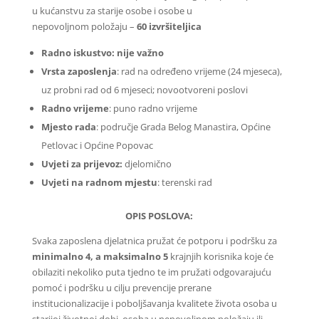
u kućanstvu za starije osobe i osobe u
nepovoljnom položaju –
60 izvršiteljica
Radno iskustvo: nije važno
Vrsta zaposlenja
: rad na određeno vrijeme (24 mjeseca),
uz probni rad od 6 mjeseci; novootvoreni poslovi
Radno vrijeme
: puno radno vrijeme
Mjesto rada
: područje Grada Belog Manastira, Općine
Petlovac i Općine Popovac
Uvjeti za prijevoz:
djelomično
Uvjeti na radnom mjestu
: terenski rad
OPIS POSLOVA:
Svaka zaposlena djelatnica pružat će potporu i podršku za
minimalno 4, a maksimalno 5
krajnjih korisnika koje će
obilaziti nekoliko puta tjedno te im pružati odgovarajuću
pomoć i podršku u cilju prevencije prerane
institucionalizacije i poboljšavanja kvalitete života osoba u