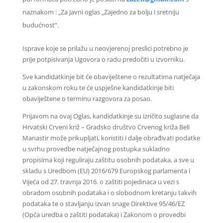
naznakom : „Za Javni oglas „Zajedno za bolju i sretniju
budućnost“.
Isprave koje se prilažu u neovjerenoj preslici potrebno je
prije potpisivanja Ugovora o radu predočiti u izvorniku.
Sve kandidatkinje bit će obaviještene o rezultatima natječaja
u zakonskom roku te će uspješne kandidatkinje biti
obaviještene o terminu razgovora za posao.
Prijavom na ovaj Oglas, kandidatkinje su izričito suglasne da
Hrvatski Crveni križ – Gradsko društvo Crvenog križa Beli
Manastir može prikupljati, koristiti i dalje obrađivati podatke
u svrhu provedbe natječajnog postupka sukladno
propisima koji reguliraju zaštitu osobnih podataka, a sve u
skladu s Uredbom (EU) 2016/679 Europskog parlamenta i
Vijeća od 27. travnja 2016. o zaštiti pojedinaca u vezi s
obradom osobnih podataka i o slobodnom kretanju takvih
podataka te o stavljanju izvan snage Direktive 95/46/EZ
(Opća uredba o zaštiti podataka) i Zakonom o provedbi