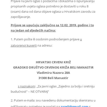
Prijave na Javni oglas s podacima i dokazima o ispunjavanju
propisanih uvjeta oglasa potrebno je dostaviti u roku 8
(osam) dana od dana objave oglasa u Hrvatskom zavodu za
zapošljavanje.
Prijave se upućuju
zaključno sa 12.02. 2019. godine i to
na jedan od sljedećih načina:
Putem pošte ili osobnim podnošenjem prijave
u
zatvorenoj kuverti
na adresu:
HRVATSKI CRVENI KRIŽ
GRADSKO DRUŠTVO CRVENOG KRIŽA BELI MANASTIR
Vladimira Nazora 28A
31300 Beli Manastir
s naznakom
: „Za Javni oglas „Zajedno za bolju i sretniju
budućnost“ – NE OTVARAJ“
Putem e-maila: svu navedenu dokumentaciju skeniranu u
pdf formatu potrebno je poslati na
zazeli@gmail.com
s