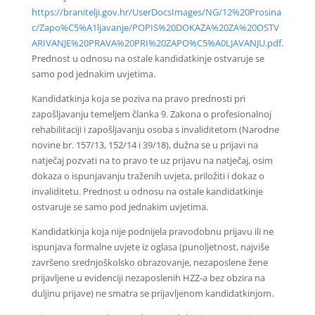
https://branitelji.gov.hr/UserDocsImages/NG/12%20Prosina
c/Zapo%C5%A1ljavanje/POPIS%20DOKAZA%20ZA%20OSTV
ARIVANJE%20PRAVA%20PRI%20ZAPO%C5%A0LJAVANJU.pdf
.
Prednost u odnosu na ostale kandidatkinje ostvaruje se
samo pod jednakim uvjetima.
Kandidatkinja koja se poziva na pravo prednosti pri
zapošljavanju temeljem članka 9. Zakona o profesionalnoj
rehabilitaciji i zapošljavanju osoba s invaliditetom (Narodne
novine br. 157/13, 152/14 i 39/18), dužna se u prijavi na
natječaj pozvati na to pravo te uz prijavu na natječaj, osim
dokaza o ispunjavanju traženih uvjeta, priložiti i dokaz o
invaliditetu. Prednost u odnosu na ostale kandidatkinje
ostvaruje se samo pod jednakim uvjetima.
Kandidatkinja koja nije podnijela pravodobnu prijavu ili ne
ispunjava formalne uvjete iz oglasa (punoljetnost, najviše
završeno srednjoškolsko obrazovanje, nezaposlene žene
prijavljene u evidenciji nezaposlenih HZZ-a bez obzira na
duljinu prijave) ne smatra se prijavljenom kandidatkinjom.