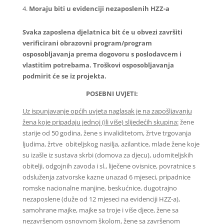
Moraju biti u evidenciji nezaposlenih HZZ-a
Svaka zaposlena djelatnica bit će u obvezi završiti
verificirani obrazovni program/program
osposobljavanja prema dogovoru s poslodavcem i
vlastitim potrebama. Troškovi osposobljavanja
podmirit će se iz projekta.
POSEBNI UVJETI:
Uz ispunjavanje općih uvjeta naglasak je na zapošljavanju
žena koje pripadaju jednoj (ili više) slijedećih skupina:
žene
starije od 50 godina, žene s invaliditetom, žrtve trgovanja
ljudima, žrtve obiteljskog nasilja, azilantice, mlade žene koje
su izašle iz sustava skrbi (domova za djecu), udomiteljskih
obitelji, odgojnih zavoda i sl., liječene ovisnice, povratnice s
odsluženja zatvorske kazne unazad 6 mjeseci, pripadnice
romske nacionalne manjine, beskućnice, dugotrajno
nezaposlene (duže od 12 mjeseci na evidenciji HZZ-a),
samohrane majke, majke sa troje i više djece, žene sa
nezavršenom osnovnom školom, žene sa završenom