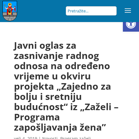
Open
Javni oglas za
zasnivanje radnog
odnosa na određeno
vrijeme u okviru
projekta „Zajedno za
bolju i sretniju
budućnost“ iz „Zaželi –
Programa
zapošljavanja žena”
velj 4, 2019
|
Novosti
,
Program zaželi