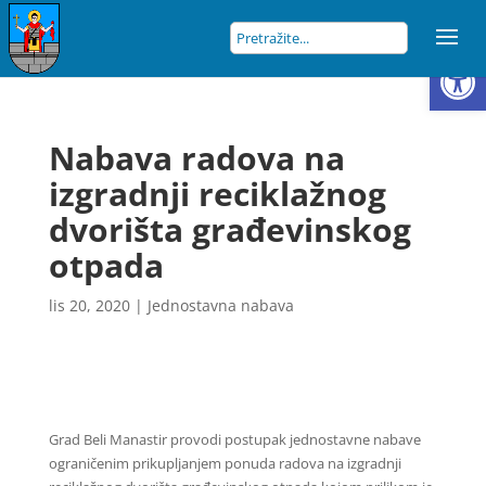
Open
Nabava radova na
izgradnji reciklažnog
dvorišta građevinskog
otpada
lis 20, 2020
|
Jednostavna nabava
Grad Beli Manastir provodi postupak jednostavne nabave
ograničenim prikupljanjem ponuda radova na izgradnji