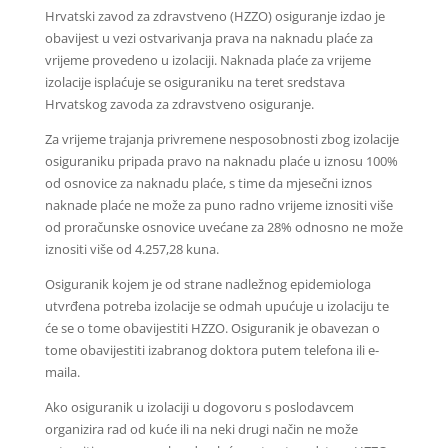
Hrvatski zavod za zdravstveno (HZZO) osiguranje izdao je
obavijest u vezi ostvarivanja prava na naknadu plaće za
vrijeme provedeno u izolaciji. Naknada plaće za vrijeme
izolacije isplaćuje se osiguraniku na teret sredstava
Hrvatskog zavoda za zdravstveno osiguranje.
Za vrijeme trajanja privremene nesposobnosti zbog izolacije
osiguraniku pripada pravo na naknadu plaće u iznosu 100%
od osnovice za naknadu plaće, s time da mjesečni iznos
naknade plaće ne može za puno radno vrijeme iznositi više
od proračunske osnovice uvećane za 28% odnosno ne može
iznositi više od 4.257,28 kuna.
Osiguranik kojem je od strane nadležnog epidemiologa
utvrđena potreba izolacije se odmah upućuje u izolaciju te
će se o tome obavijestiti HZZO. Osiguranik je obavezan o
tome obavijestiti izabranog doktora putem telefona ili e-
maila.
Ako osiguranik u izolaciji u dogovoru s poslodavcem
organizira rad od kuće ili na neki drugi način ne može