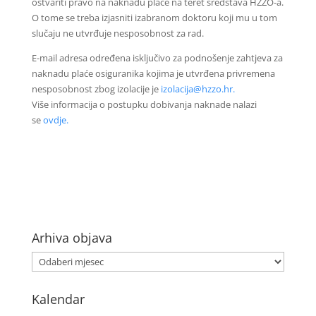
ostvariti pravo na naknadu plaće na teret sredstava HZZO-a.
O tome se treba izjasniti izabranom doktoru koji mu u tom
slučaju ne utvrđuje nesposobnost za rad.
E-mail adresa određena isključivo za podnošenje zahtjeva za
naknadu plaće osiguranika kojima je utvrđena privremena
nesposobnost zbog izolacije je
izolacija@hzzo.hr.
Više informacija o postupku dobivanja naknade nalazi
se
ovdje.
Arhiva objava
Kalendar