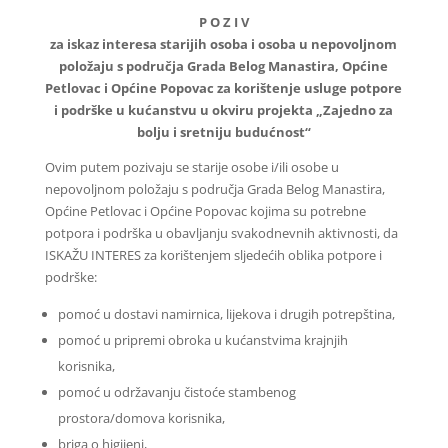
P O Z I V
za iskaz interesa starijih osoba i osoba u nepovoljnom
položaju s područja Grada Belog Manastira, Općine
Petlovac i Općine Popovac za korištenje usluge potpore
i podrške u kućanstvu u okviru projekta „Zajedno za
bolju i sretniju budućnost“
Ovim putem pozivaju se starije osobe i/ili osobe u
nepovoljnom položaju s područja Grada Belog Manastira,
Općine Petlovac i Općine Popovac kojima su potrebne
potpora i podrška u obavljanju svakodnevnih aktivnosti, da
ISKAŽU INTERES za korištenjem sljedećih oblika potpore i
podrške:
pomoć u dostavi namirnica, lijekova i drugih potrepština,
pomoć u pripremi obroka u kućanstvima krajnjih
korisnika,
pomoć u održavanju čistoće stambenog
prostora/domova korisnika,
briga o higijeni,