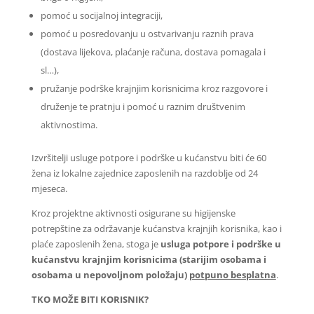
pomoć u socijalnoj integraciji,
pomoć u posredovanju u ostvarivanju raznih prava
(dostava lijekova, plaćanje računa, dostava pomagala i
sl…),
pružanje podrške krajnjim korisnicima kroz razgovore i
druženje te pratnju i pomoć u raznim društvenim
aktivnostima.
Izvršitelji usluge potpore i podrške u kućanstvu biti će 60
žena iz lokalne zajednice zaposlenih na razdoblje od 24
mjeseca.
Kroz projektne aktivnosti osigurane su higijenske
potrepštine za održavanje kućanstva krajnjih korisnika, kao i
plaće zaposlenih žena, stoga je
usluga potpore i podrške u
kućanstvu krajnjim korisnicima (starijim osobama i
osobama u nepovoljnom položaju)
potpuno besplatna
.
TKO MOŽE BITI KORISNIK?