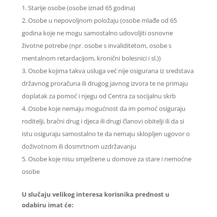
Starije osobe (osobe iznad 65 godina)
Osobe u nepovoljnom položaju (osobe mlađe od 65
godina koje ne mogu samostalno udovoljiti osnovne
životne potrebe (npr. osobe s invaliditetom, osobe s
mentalnom retardacijom, kronični bolesnici i sl.))
Osobe kojima takva usluga već nije osigurana iz sredstava
državnog proračuna ili drugog javnog izvora te ne primaju
doplatak za pomoć i njegu od Centra za socijalnu skrb
Osobe koje nemaju mogućnost da im pomoć osiguraju
roditelji, bračni drug i djeca ili drugi članovi obitelji ili da si
istu osiguraju samostalno te da nemaju sklopljen ugovor o
doživotnom ili dosmrtnom uzdržavanju
Osobe koje nisu smještene u domove za stare i nemoćne
osobe
U slučaju velikog interesa korisnika prednost u
odabiru imat će: