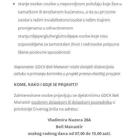
starije osobe i osobe u nepovoljnom položaju koje žive u
samačkom ili dvočlanom kućanstvu, a da su pri tome
osobe s težim invaliditetom/osobe s težim trajnim
promjenama u zdravstvenom
stanju/slijepe/gluhe/gluhoslijepe osobe koje nisu
osposobljene za samostalan život i rad/osobe potpuno
lišene poslovne sposobnosti
Napomena
:
GDCK Beli Manastir može donijeti diskrecijsku
odluku o primanju korisnika u projekt prema vlastitoj procjeni.
KOME, KAKO I GDJE SE PRIJAVITI?
Zainteresirane osobe prijavljuju se djelatnicima GDCK Beli
Manastir
osobnim dolaskom ili dolaskom posrednika
u
prostorije Crvenog križa na adresu:
Vladimira Nazora 28A
Beli Manastir
svakog radnog dana od 07,00 do 15,00 sati.