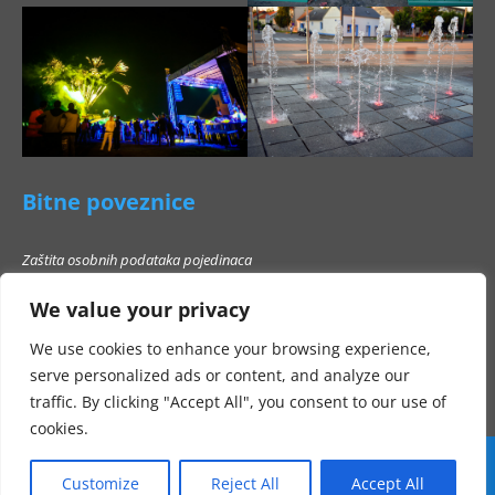
Bitne poveznice
Zaštita osobnih podataka pojedinaca
Pravo na pristup informacijama
We value your privacy
Popis poslovnih subjekata s kojima Grad Beli Manastir ne smije stupati u
poslovni odnos
We use cookies to enhance your browsing experience,
serve personalized ads or content, and analyze our
traffic. By clicking "Accept All", you consent to our use of
cookies.
Customize
Reject All
Accept All