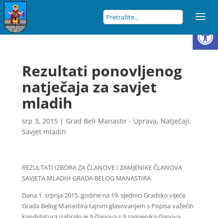
Open
Rezultati ponovljenog
natječaja za savjet
mladih
srp 3, 2015
|
Grad Beli Manastir - Uprava
,
Natječaji
,
Savjet mladih
REZULTATI IZBORA ZA ČLANOVE I ZAMJENIKE ČLANOVA
SAVJETA MLADIH GRADA BELOG MANASTIRA
Dana 1. srpnja 2015. godine na 19. sjednici Gradsko vijeće
Grada Belog Manastira tajnim glasovanjem s Popisa važećih
kandidatura izabralo je 9 članova s 9 zamjenika članova