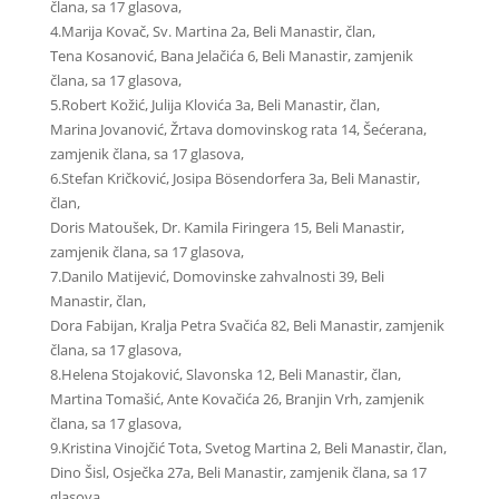
člana, sa 17 glasova,
4.Marija Kovač, Sv. Martina 2a, Beli Manastir, član,
Tena Kosanović, Bana Jelačića 6, Beli Manastir, zamjenik
člana, sa 17 glasova,
5.Robert Kožić, Julija Klovića 3a, Beli Manastir, član,
Marina Jovanović, Žrtava domovinskog rata 14, Šećerana,
zamjenik člana, sa 17 glasova,
6.Stefan Kričković, Josipa Bösendorfera 3a, Beli Manastir,
član,
Doris Matoušek, Dr. Kamila Firingera 15, Beli Manastir,
zamjenik člana, sa 17 glasova,
7.Danilo Matijević, Domovinske zahvalnosti 39, Beli
Manastir, član,
Dora Fabijan, Kralja Petra Svačića 82, Beli Manastir, zamjenik
člana, sa 17 glasova,
8.Helena Stojaković, Slavonska 12, Beli Manastir, član,
Martina Tomašić, Ante Kovačića 26, Branjin Vrh, zamjenik
člana, sa 17 glasova,
9.Kristina Vinojčić Tota, Svetog Martina 2, Beli Manastir, član,
Dino Šisl, Osječka 27a, Beli Manastir, zamjenik člana, sa 17
glasova