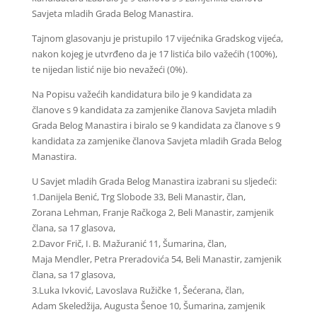
Savjeta mladih Grada Belog Manastira.
Tajnom glasovanju je pristupilo 17 vijećnika Gradskog vijeća,
nakon kojeg je utvrđeno da je 17 listića bilo važećih (100%),
te nijedan listić nije bio nevažeći (0%).
Na Popisu važećih kandidatura bilo je 9 kandidata za
članove s 9 kandidata za zamjenike članova Savjeta mladih
Grada Belog Manastira i biralo se 9 kandidata za članove s 9
kandidata za zamjenike članova Savjeta mladih Grada Belog
Manastira.
U Savjet mladih Grada Belog Manastira izabrani su sljedeći:
1.Danijela Benić, Trg Slobode 33, Beli Manastir, član,
Zorana Lehman, Franje Račkoga 2, Beli Manastir, zamjenik
člana, sa 17 glasova,
2.Davor Frič, I. B. Mažuranić 11, Šumarina, član,
Maja Mendler, Petra Preradovića 54, Beli Manastir, zamjenik
člana, sa 17 glasova,
3.Luka Ivković, Lavoslava Ružičke 1, Šećerana, član,
Adam Skeledžija, Augusta Šenoe 10, Šumarina, zamjenik