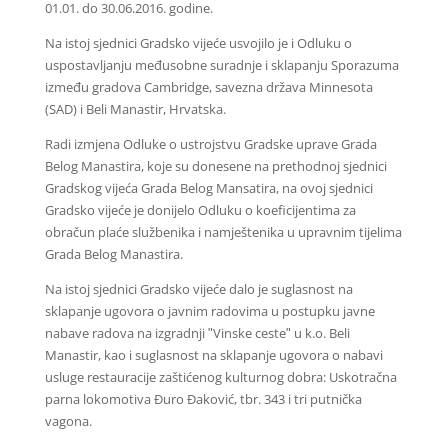
01.01. do 30.06.2016. godine.
Na istoj sjednici Gradsko vijeće usvojilo je i Odluku o
uspostavljanju međusobne suradnje i sklapanju Sporazuma
između gradova Cambridge, savezna država Minnesota
(SAD) i Beli Manastir, Hrvatska.
Radi izmjena Odluke o ustrojstvu Gradske uprave Grada
Belog Manastira, koje su donesene na prethodnoj sjednici
Gradskog vijeća Grada Belog Mansatira, na ovoj sjednici
Gradsko vijeće je donijelo Odluku o koeficijentima za
obračun plaće službenika i namještenika u upravnim tijelima
Grada Belog Manastira.
Na istoj sjednici Gradsko vijeće dalo je suglasnost na
sklapanje ugovora o javnim radovima u postupku javne
nabave radova na izgradnji ʺVinske cesteʺ u k.o. Beli
Manastir, kao i suglasnost na sklapanje ugovora o nabavi
usluge restauracije zaštićenog kulturnog dobra: Uskotračna
parna lokomotiva Đuro Đaković, tbr. 343 i tri putnička
vagona.