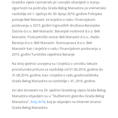
Gradsko vijeće razmatralo je i usvojilo obavijesti o stanju
sigurnosti na području Grada Belog Manastira za vremensko
razdoblje od 1. siječnja do 30. lipnja 2016. godine Policijske
postaje Beli Manastir, te izvješća o radu i financijskom
poslovanju u 2015. godini trgovačkih društava Baranjske
čistoće d.o.o. Beli Manastir, Baranjski vodovod d.o.o. Beli
Manastir, Poduzetnički centar Beli Manastir d.o.o., Radio
Baranja d.o.o. Beli Manastir, Stanouprava d.o.o. Beli
Manastir kao i izvješće o radu i financijskom poslovanju u
2015. godini Turističke zajednice Baranje.
Na istoj sjednici usvojena su i izvješća o utrošku tekuće
proračunske pričuve za razdoblje od 01.06.2016. godine do
31.08.2016. godine, kao i Izvješće o radu gradonačelnika
Grada Belog Manastira za razdoblje I.-VI. 2016. godine.
Svi akti doneseni na 29. sjednici Gradskog vijeća Grada Belog
Manastira objavljeni su u ʺSlužbenom glasniku Grada Belog
Manastiraʺ,
broj: 6/16
, koji je objavljen na internet stranici
Grada Belog Manastira