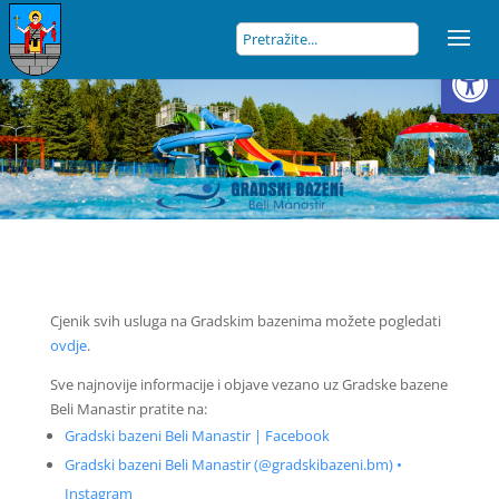
Open
Cjenik svih usluga na Gradskim bazenima možete pogledati
ovdje
.
Sve najnovije informacije i objave vezano uz Gradske bazene
Beli Manastir pratite na:
Gradski bazeni Beli Manastir | Facebook
Gradski bazeni Beli Manastir (@gradskibazeni.bm) •
Instagram