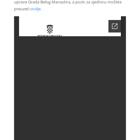
uprave Grada Belog Manastira, a poziv za sjednicu možete
preuzeti
ovdje
.