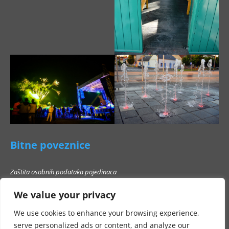
Bitne poveznice
Zaštita osobnih podataka pojedinaca
Pravo na pristup informacijama
We value your privacy
Popis poslovnih subjekata s kojima Grad Beli Manastir ne smije stupati u
poslovni odnos
We use cookies to enhance your browsing experience,
serve personalized ads or content, and analyze our