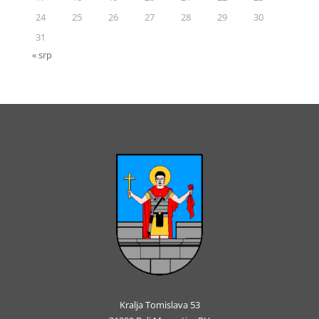
24
25
26
27
28
29
30
31
« srp
Kralja Tomislava 53