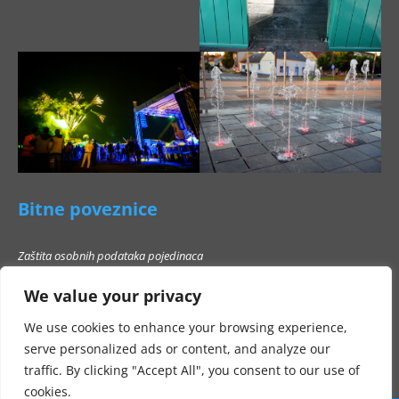
Bitne poveznice
Zaštita osobnih podataka pojedinaca
Pravo na pristup informacijama
We value your privacy
Popis poslovnih subjekata s kojima Grad Beli Manastir ne smije stupati u
poslovni odnos
We use cookies to enhance your browsing experience,
serve personalized ads or content, and analyze our
traffic. By clicking "Accept All", you consent to our use of
cookies.