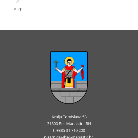
31
« srp
Kralja Tomislava 53
31300 Beli Manastir - RH
t. +385 31 710 200
pisarnica@beli-manastir.hr