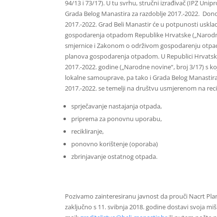
94/13 i 73/17). U tu svrhu, stručni izrađivač (IPZ Un
Grada Belog Manastira za razdoblje 2017.-2022. Do
2017.-2022. Grad Beli Manastir će u potpunosti uskl
gospodarenja otpadom Republike Hrvatske („Narodne
smjernice i Zakonom o održivom gospodarenju otpad
planova gospodarenja otpadom. U Republici Hrvatsko
2017.-2022. godine („Narodne novine“, broj 3/17) s k
lokalne samouprave, pa tako i Grada Belog Manastir
2017.-2022. se temelji na društvu usmjerenom na recik
sprječavanje nastajanja otpada,
priprema za ponovnu uporabu,
recikliranje,
ponovno korištenje (oporaba)
zbrinjavanje ostatnog otpada.
Pozivamo zainteresiranu javnost da prouči Nacrt Pla
zaključno s 11. svibnja 2018. godine dostavi svoja mi