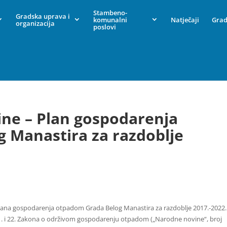
Stambeno-
Gradska uprava i
komunalni
Natječaji
Grad
organizacija
poslovi
dine – Plan gospodarenja
 Manastira za razdoblje
Plana gospodarenja otpadom Grada Belog Manastira za razdoblje 2017.-2022.
. i 22. Zakona o održivom gospodarenju otpadom („Narodne novine“, broj