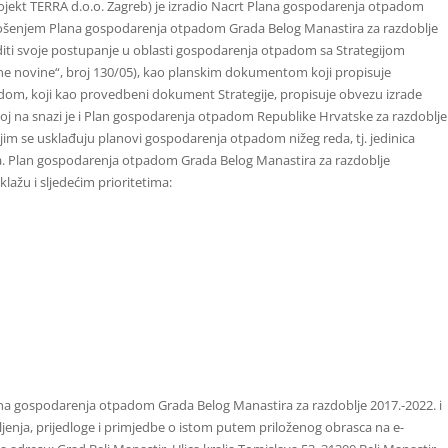
iprojekt TERRA d.o.o. Zagreb) je izradio Nacrt Plana gospodarenja otpadom
nošenjem Plana gospodarenja otpadom Grada Belog Manastira za razdoblje
aditi svoje postupanje u oblasti gospodarenja otpadom sa Strategijom
 novine“, broj 130/05), kao planskim dokumentom koji propisuje
om, koji kao provedbeni dokument Strategije, propisuje obvezu izrade
j na snazi je i Plan gospodarenja otpadom Republike Hrvatske za razdoblje
ojim se usklađuju planovi gospodarenja otpadom nižeg reda, tj. jedinica
a. Plan gospodarenja otpadom Grada Belog Manastira za razdoblje
lažu i sljedećim prioritetima:
na gospodarenja otpadom Grada Belog Manastira za razdoblje 2017.-2022. i
šljenja, prijedloge i primjedbe o istom putem priloženog obrasca na e-