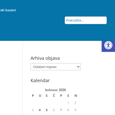
ski bazeni
Open
Arhiva objava
Kalendar
kolovoz 2026
P
U
S
Č
P
S
N
1
2
3
4
5
6
7
8
9