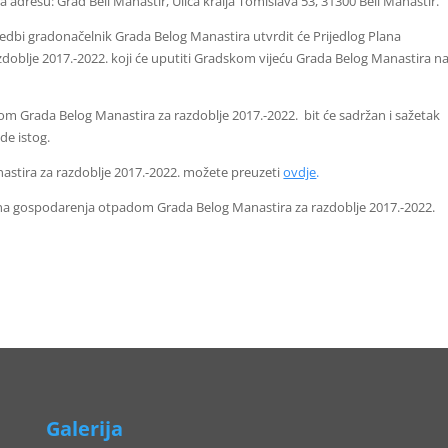
a adresu: Grad Beli Manastir, Ulica kralja Tomislava 53, 31300 Beli Manastir.
mjedbi gradonačelnik Grada Belog Manastira utvrdit će Prijedlog Plana
oblje 2017.-2022. koji će uputiti Gradskom vijeću Grada Belog Manastira n
m Grada Belog Manastira za razdoblje 2017.-2022. bit će sadržan i sažetak
de istog.
stira za razdoblje 2017.-2022. možete preuzeti
ovdje
.
ana gospodarenja otpadom Grada Belog Manastira za razdoblje 2017.-2022.
Galerija