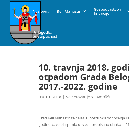
Gospodarstvo i
Naslovna
Beli Manastir
financije
Prilagodba
pristupačnosti
10. travnja 2018. go
otpadom Grada Belog
2017.-2022. godine
tra 10, 2018
|
Savjetovanje s javnošću
Grad Beli Manastir se nalazi u postupku donošenja 
godine kako bi ispunio obvezu propisanu člankom 21