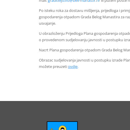
mail:
graditeljstvo@beli-manastir.hr
ili putem pošte n
Po isteku roka za dostavu mišljenja, prijedloga i pri
gospodarenja otpadom Grada Belog Manastira za razd
usvajanje.
U obrazloženju Prijedloga Plana gospodarenja otpado
o provedenom sudjelovanju javnosti u postupku izra
Nacrt Plana gospodarenja otpadom Grada Belog Mana
Obrazac sudjelovanja javnosti u postupku izrade Pl
možete preuzeti
ovdje
.