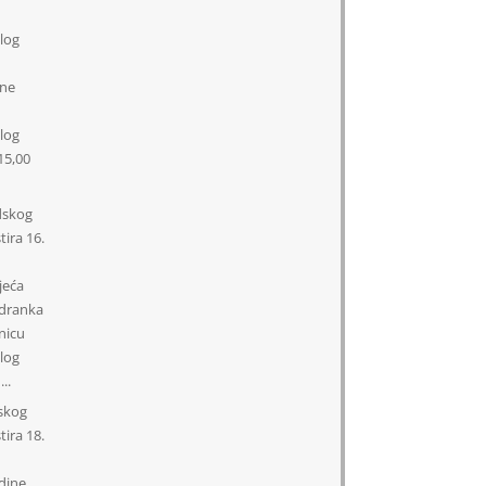
log
ine
log
15,00
dskog
tira
16.
jeća
adranka
dnicu
log
..
skog
tira
18.
dine