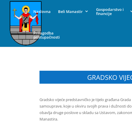
Gospodarstvo i
Naslovna
Beli Manastir
financije
Prilagodba
pristupačnosti
GRADSKO VIJE
Gradsko vijeće predstavničko je tijelo građana Grada B
samouprave, koje u okviru svojih prava i dužnosti don
obavlja druge poslove u skladu sa Ustavom, zakono
Manastira.