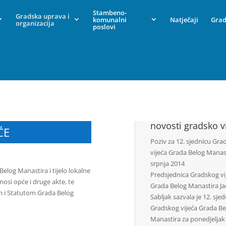
Stambeno-
Gradska uprava i
komunalni
Natječaji
Grad
organizacija
poslovi
novosti gradsko v
ĆE
Poziv za 12. sjednicu Gra
vijeća Grada Belog Manas
srpnja 2014
elog Manastira i tijelo lokalne
Predsjednica Gradskog vi
osi opće i druge akte, te
Grada Belog Manastira J
m i Statutom Grada Belog
Sabljak sazvala je 12. sje
Gradskog vijeća Grada Be
Manastira za ponedjeljak 7