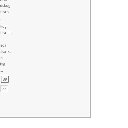
adskog
ira s
.
skog
tira
11.
jeća
adranka
icu
log
..
39
>>