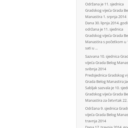
Održana je 11. sjednica
Gradskog vijeća Grada Be
Manastira
1. srpnja 2014
Dana 30. lipnja 2014. god
održana je 11. sjednica
Gradskog vijeća Grada Be
Manastira s početkom u 
sati u ...
Sazvana 10. sjednica Gra
vijeća Grada Belog Manas
svibnja 2014
Predsjednica Gradskog vi
Grada Belog Manastira J
Sabljak sazvala je 10. sje
Gradskog vijeća Grada Be
Manastira za četvrtak 22. .
Održana 9. sjednica Grad
vijeća Grada Belog Manas
travnja 2014
Dana 17. travnja 2014. go