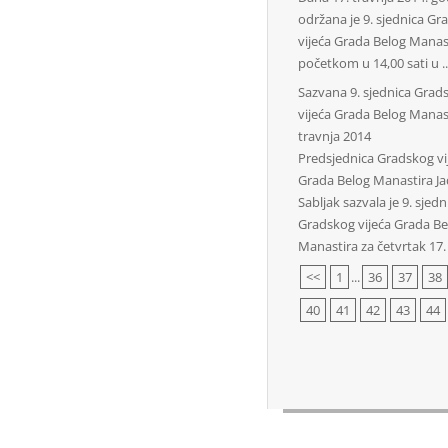
održana je 9. sjednica Gr
vijeća Grada Belog Manast
početkom u 14,00 sati u ..
Sazvana 9. sjednica Grad
vijeća Grada Belog Manas
travnja 2014
Predsjednica Gradskog vi
Grada Belog Manastira J
Sabljak sazvala je 9. sjedn
Gradskog vijeća Grada Be
Manastira za četvrtak 17. .
<<
1
...
36
37
38
40
41
42
43
44