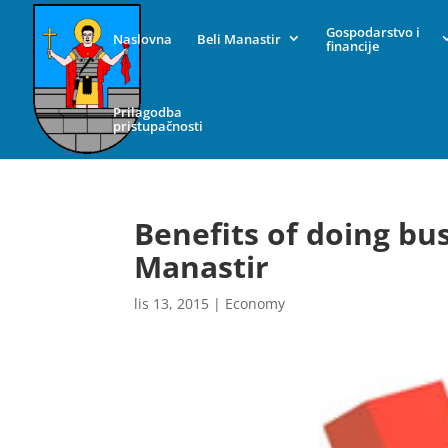
Gospodarstvo i
Naslovna
Beli Manastir
financije
Prilagodba
pristupačnosti
Benefits of doing bus
Manastir
lis 13, 2015
|
Economy