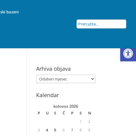
ski bazeni
Open
Arhiva objava
Kalendar
kolovoz 2026
P
U
S
Č
P
S
N
1
2
3
4
5
6
7
8
9