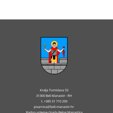
Kralja Tomislava 53
31300 Beli Manastir - RH
t. +385 31 710 200
pisarnica@beli-manastir.hr
Radno vrijeme Grada Belog Manastira