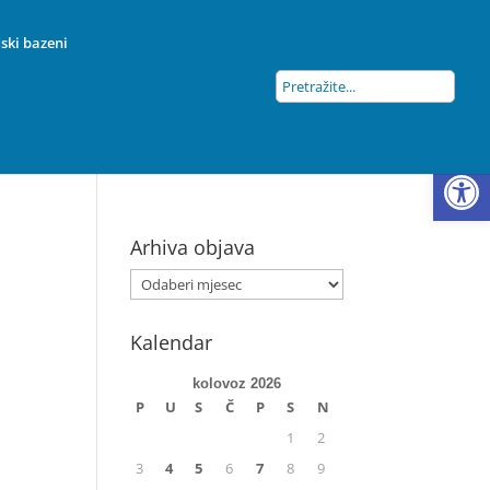
ski bazeni
Open
Arhiva objava
Kalendar
kolovoz 2026
P
U
S
Č
P
S
N
1
2
3
4
5
6
7
8
9