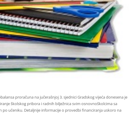
balansa proračuna na jučerašnjoj 3. sjednici Gradskog vijeća donesena je
iranje školskog pribora i radnih bilježnica svim osnovnoškolcima sa
 po učeniku. Detaljnije informacije o provedbi financiranja uskoro na