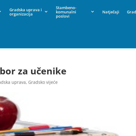
Stambeno-
Gradska uprava i
komunalni
Natječaji
Grad
organizacija
poslovi
ibor za učenike
adska uprava
,
Gradsko vijeće