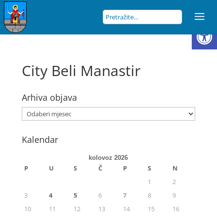
Open
City Beli Manastir
Arhiva objava
Kalendar
kolovoz 2026
P
U
S
Č
P
S
N
1
2
3
4
5
6
7
8
9
10
11
12
13
14
15
16