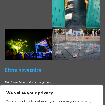
Bitne poveznice
Zaštita osobnih podataka pojedinaca
Pravo na pristup informacijama
We value your privacy
Popis poslovnih subjekata s kojima Grad Beli Manastir ne smije stupati u
poslovni odnos
We use cookies to enhance your browsing experience,