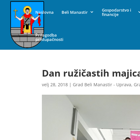
Gospodarstvo i
Naslovna
Beli Manastir
financije
Prilagodba
pristupačnosti
Dan ružičastih majic
velj 28, 2018
|
Grad Beli Manastir - Uprava
,
Gr