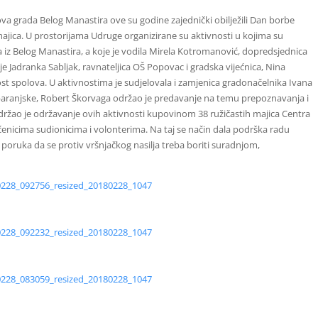
a grada Belog Manastira ove su godine zajednički obilježili Dan borbe
majica. U prostorijama Udruge organizirane su aktivnosti u kojima su
a iz Belog Manastira, a koje je vodila Mirela Kotromanović, dopredsjednica
 je Jadranka Sabljak, ravnateljica OŠ Popovac i gradska vijećnica, Nina
st spolova. U aktivnostima je sudjelovala i zamjenica gradonačelnika Ivana
baranjske, Robert Škorvaga održao je predavanje na temu prepoznavanja i
održao je održavanje ovih aktivnosti kupovinom 38 ružičastih majica Centra
učenicima sudionicima i volonterima. Na taj se način dala podrška radu
na poruka da se protiv vršnjačkog nasilja treba boriti suradnjom,