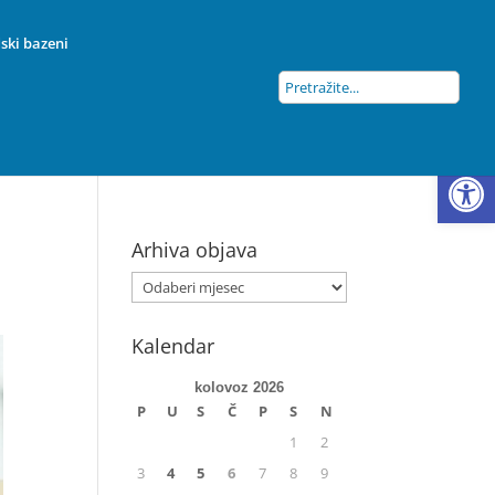
ski bazeni
Open
Arhiva objava
Kalendar
kolovoz 2026
P
U
S
Č
P
S
N
1
2
3
4
5
6
7
8
9