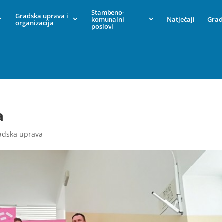
Stambeno-
Gradska uprava i
komunalni
Natječaji
Grad
organizacija
poslovi
a
adska uprava