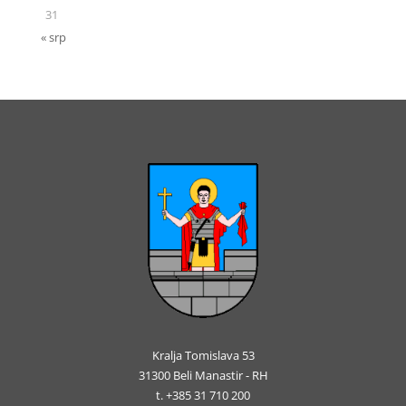
31
« srp
Kralja Tomislava 53
31300 Beli Manastir - RH
t. +385 31 710 200