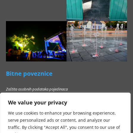
Bitne poveznice
Zaštita osobnih podataka pojedinaca
Pravo na pristup informacijama
We value your privacy
Popis poslovnih subjekata s kojima Grad Beli Manastir ne smije stupati u
poslovni odnos
We use cookies to enhance your browsing experience,
serve personalized ads or content, and analyze our
traffic. By clicking "Accept All", you consent to our use of