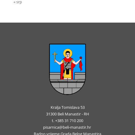
« srp
Kralja Tomislava 53
31300 Beli Manastir - RH
t. +385 31 710 200
pisarnica@beli-manastir.hr
Radno vrijeme Grada Belog Manastira