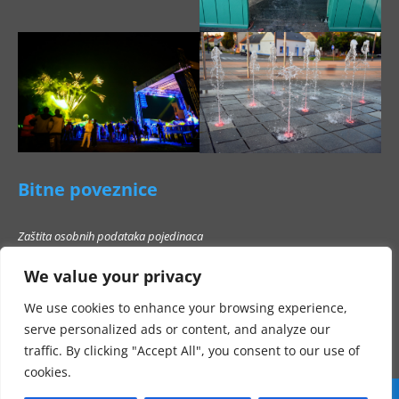
Bitne poveznice
Zaštita osobnih podataka pojedinaca
Pravo na pristup informacijama
We value your privacy
Popis poslovnih subjekata s kojima Grad Beli Manastir ne smije stupati u
poslovni odnos
We use cookies to enhance your browsing experience,
serve personalized ads or content, and analyze our
traffic. By clicking "Accept All", you consent to our use of
cookies.