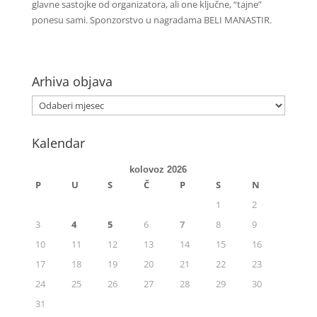
glavne sastojke od organizatora, ali one ključne, “tajne”
ponesu sami. Sponzorstvo u nagradama BELI MANASTIR.
Arhiva objava
Kalendar
kolovoz 2026
P
U
S
Č
P
S
N
1
2
3
4
5
6
7
8
9
10
11
12
13
14
15
16
17
18
19
20
21
22
23
24
25
26
27
28
29
30
31