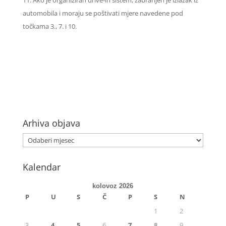
Ako je organiziran drive-in sistem, zabranjen je izlazak iz
automobila i moraju se poštivati mjere navedene pod
točkama 3., 7. i 10.
Arhiva objava
Kalendar
kolovoz 2026
P
U
S
Č
P
S
N
1
2
3
4
5
6
7
8
9