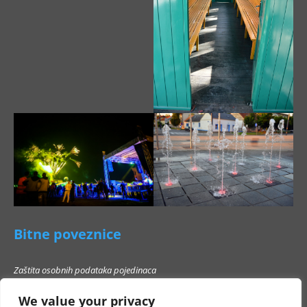
Bitne poveznice
Zaštita osobnih podataka pojedinaca
Pravo na pristup informacijama
We value your privacy
Popis poslovnih subjekata s kojima Grad Beli Manastir ne smije stupati u