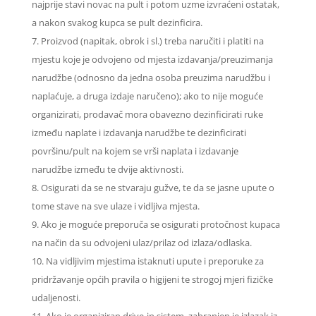
najprije stavi novac na pult i potom uzme izvraćeni ostatak,
a nakon svakog kupca se pult dezinficira.
Proizvod (napitak, obrok i sl.) treba naručiti i platiti na
mjestu koje je odvojeno od mjesta izdavanja/preuzimanja
narudžbe (odnosno da jedna osoba preuzima narudžbu i
naplaćuje, a druga izdaje naručeno); ako to nije moguće
organizirati, prodavač mora obavezno dezinficirati ruke
između naplate i izdavanja narudžbe te dezinficirati
površinu/pult na kojem se vrši naplata i izdavanje
narudžbe između te dvije aktivnosti.
Osigurati da se ne stvaraju gužve, te da se jasne upute o
tome stave na sve ulaze i vidljiva mjesta.
Ako je moguće preporuča se osigurati protočnost kupaca
na način da su odvojeni ulaz/prilaz od izlaza/odlaska.
Na vidljivim mjestima istaknuti upute i preporuke za
pridržavanje općih pravila o higijeni te strogoj mjeri fizičke
udaljenosti.