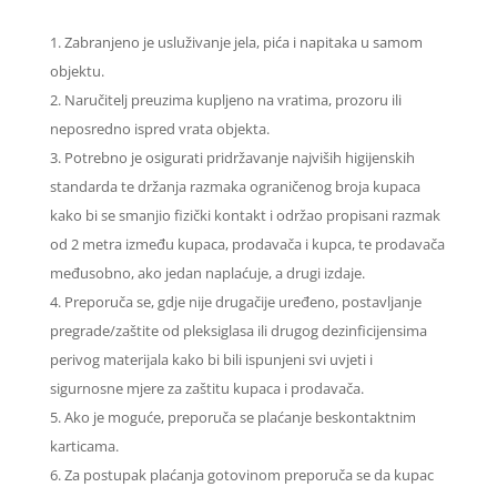
Zabranjeno je usluživanje jela, pića i napitaka u samom
objektu.
Naručitelj preuzima kupljeno na vratima, prozoru ili
neposredno ispred vrata objekta.
Potrebno je osigurati pridržavanje najviših higijenskih
standarda te držanja razmaka ograničenog broja kupaca
kako bi se smanjio fizički kontakt i održao propisani razmak
od 2 metra između kupaca, prodavača i kupca, te prodavača
međusobno, ako jedan naplaćuje, a drugi izdaje.
Preporuča se, gdje nije drugačije uređeno, postavljanje
pregrade/zaštite od pleksiglasa ili drugog dezinficijensima
perivog materijala kako bi bili ispunjeni svi uvjeti i
sigurnosne mjere za zaštitu kupaca i prodavača.
Ako je moguće, preporuča se plaćanje beskontaktnim
karticama.
Za postupak plaćanja gotovinom preporuča se da kupac