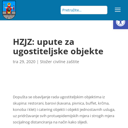
Open
HZJZ: upute za
ugostiteljske objekte
tra 29, 2020
|
Stožer civilne zaštite
Dopušta se obavljanje rada ugostiteljskim objektima iz
skupina: restorani, barovi (kavana, pivnica, buffet, krčma,
konoba i klet) i catering objekti i objekti jednostavnih usluga,
uz pridržavanje svih protuepidemijskih mjera i strogih mjera
socijalnog distanciranja na način kako slijedi.