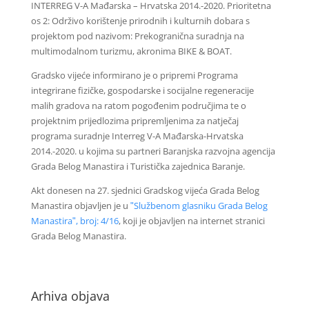
INTERREG V-A Mađarska – Hrvatska 2014.-2020. Prioritetna
os 2: Održivo korištenje prirodnih i kulturnih dobara s
projektom pod nazivom: Prekogranična suradnja na
multimodalnom turizmu, akronima BIKE & BOAT.
Gradsko vijeće informirano je o pripremi Programa
integrirane fizičke, gospodarske i socijalne regeneracije
malih gradova na ratom pogođenim područjima te o
projektnim prijedlozima pripremljenima za natječaj
programa suradnje Interreg V-A Mađarska-Hrvatska
2014.-2020. u kojima su partneri Baranjska razvojna agencija
Grada Belog Manastira i Turistička zajednica Baranje.
Akt donesen na 27. sjednici Gradskog vijeća Grada Belog
Manastira objavljen je u
ʺSlužbenom glasniku Grada Belog
Manastiraʺ, broj: 4/16
, koji je objavljen na internet stranici
Grada Belog Manastira.
Arhiva objava