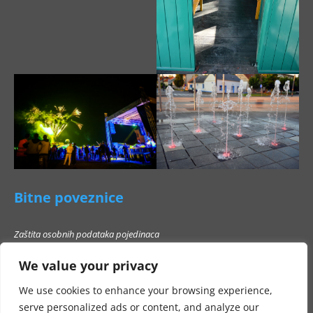
Bitne poveznice
Zaštita osobnih podataka pojedinaca
Pravo na pristup informacijama
We value your privacy
Popis poslovnih subjekata s kojima Grad Beli Manastir ne smije stupati u
poslovni odnos
We use cookies to enhance your browsing experience,
serve personalized ads or content, and analyze our