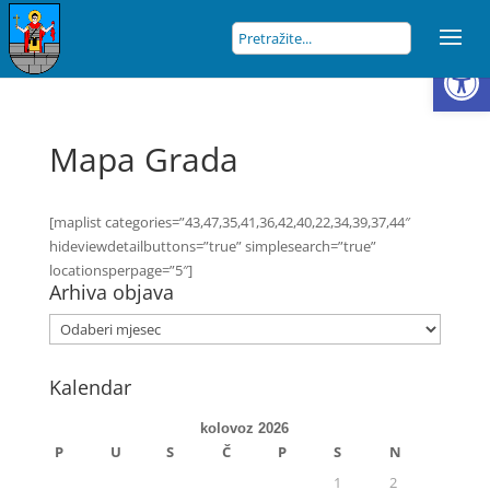
Open
Mapa Grada
[maplist categories=”43,47,35,41,36,42,40,22,34,39,37,44″
hideviewdetailbuttons=”true” simplesearch=”true”
locationsperpage=”5″]
Arhiva objava
Kalendar
kolovoz 2026
P
U
S
Č
P
S
N
1
2