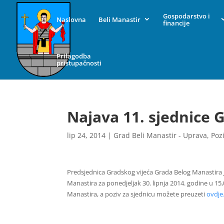
Gospodarstvo i
Naslovna
Beli Manastir
financije
Prilagodba
pristupačnosti
Najava 11. sjednice 
lip 24, 2014
|
Grad Beli Manastir - Uprava
,
Poz
Predsjednica Gradskog vijeća Grada Belog Manastira J
Manastira za ponedjeljak 30. lipnja 2014. godine u 15,
Manastira, a poziv za sjednicu možete preuzeti
ovdje