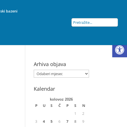
ski bazeni
Open
Arhiva objava
Kalendar
kolovoz 2026
P
U
S
Č
P
S
N
1
2
3
4
5
6
7
8
9