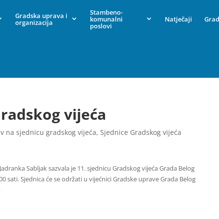
Stambeno-
Gradska uprava i
komunalni
Natječaji
Grad
organizacija
poslovi
Gradskog vijeća
iv na sjednicu gradskog vijeća
,
Sjednice Gradskog vijeća
adranka Sabljak sazvala je 11. sjednicu Gradskog vijeća Grada Belog
00 sati. Sjednica će se održati u vijećnici Gradske uprave Grada Belog
.