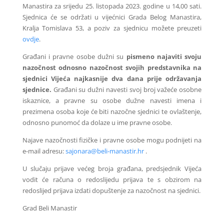
Manastira za srijedu 25. listopada 2023. godine u 14,00 sati.
Sjednica će se održati u vijećnici Grada Belog Manastira,
Kralja Tomislava 53, a poziv za sjednicu možete preuzeti
ovdje
.
Građani i pravne osobe dužni su
pismeno najaviti svoju
nazočnost odnosno nazočnost svojih predstavnika na
sjednici Vijeća najkasnije dva dana prije održavanja
sjednice.
Građani su dužni navesti svoj broj važeće osobne
iskaznice, a pravne su osobe dužne navesti imena i
prezimena osoba koje će biti nazočne sjednici te ovlaštenje,
odnosno punomoć da dolaze u ime pravne osobe.
Najave nazočnosti fizičke i pravne osobe mogu podnijeti na
e-mail adresu:
sajonara@beli-manastir.hr
.
U slučaju prijave većeg broja građana, predsjednik Vijeća
vodit će računa o redoslijedu prijava te s obzirom na
redoslijed prijava izdati dopuštenje za nazočnost na sjednici.
Grad Beli Manastir