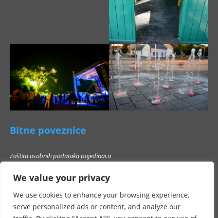
Bitne poveznice
Zaštita osobnih podataka pojedinaca
Pravo na pristup informacijama
We value your privacy
Popis poslovnih subjekata s kojima Grad Beli Manastir ne smije stupati u
poslovni odnos
We use cookies to enhance your browsing experience,
serve personalized ads or content, and analyze our