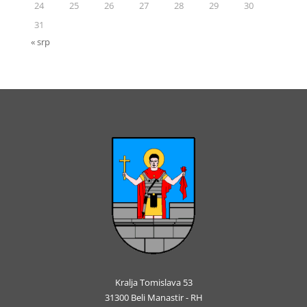
24
25
26
27
28
29
30
31
« srp
Kralja Tomislava 53
31300 Beli Manastir - RH