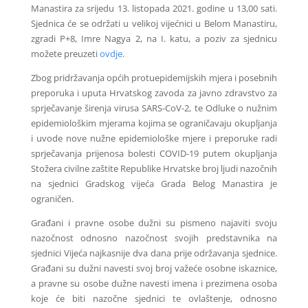
Manastira za srijedu 13. listopada 2021. godine u 13,00 sati.
Sjednica će se održati u velikoj vijećnici u Belom Manastiru,
zgradi P+8, Imre Nagya 2, na I. katu, a poziv za sjednicu
možete preuzeti
ovdje
.
Zbog pridržavanja općih protuepidemijskih mjera i posebnih
preporuka i uputa Hrvatskog zavoda za javno zdravstvo za
sprječavanje širenja virusa SARS-CoV-2, te Odluke o nužnim
epidemiološkim mjerama kojima se ograničavaju okupljanja
i uvode nove nužne epidemiološke mjere i preporuke radi
sprječavanja prijenosa bolesti COVID-19 putem okupljanja
Stožera civilne zaštite Republike Hrvatske broj ljudi nazočnih
na sjednici Gradskog vijeća Grada Belog Manastira je
ograničen.
Građani i pravne osobe dužni su pismeno najaviti svoju
nazočnost odnosno nazočnost svojih predstavnika na
sjednici Vijeća najkasnije dva dana prije održavanja sjednice.
Građani su dužni navesti svoj broj važeće osobne iskaznice,
a pravne su osobe dužne navesti imena i prezimena osoba
koje će biti nazočne sjednici te ovlaštenje, odnosno