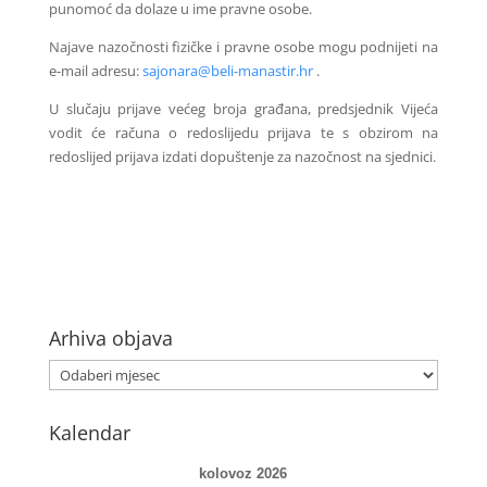
punomoć da dolaze u ime pravne osobe.
Najave nazočnosti fizičke i pravne osobe mogu podnijeti na
e-mail adresu:
sajonara@beli-manastir.hr
.
U slučaju prijave većeg broja građana, predsjednik Vijeća
vodit će računa o redoslijedu prijava te s obzirom na
redoslijed prijava izdati dopuštenje za nazočnost na sjednici.
Arhiva objava
Kalendar
kolovoz 2026