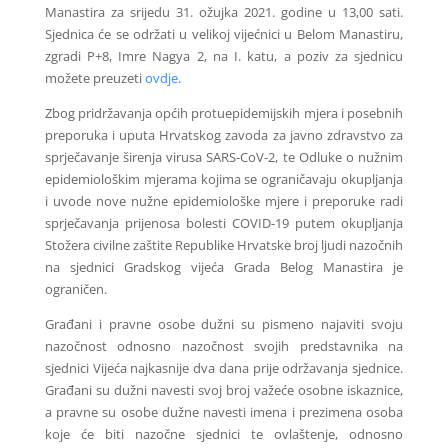
Manastira za srijedu 31. ožujka 2021. godine u 13,00 sati.
Sjednica će se održati u velikoj vijećnici u Belom Manastiru,
zgradi P+8, Imre Nagya 2, na I. katu, a poziv za sjednicu
možete preuzeti
ovdje
.
Zbog pridržavanja općih protuepidemijskih mjera i posebnih
preporuka i uputa Hrvatskog zavoda za javno zdravstvo za
sprječavanje širenja virusa SARS-CoV-2, te Odluke o nužnim
epidemiološkim mjerama kojima se ograničavaju okupljanja
i uvode nove nužne epidemiološke mjere i preporuke radi
sprječavanja prijenosa bolesti COVID-19 putem okupljanja
Stožera civilne zaštite Republike Hrvatske broj ljudi nazočnih
na sjednici Gradskog vijeća Grada Belog Manastira je
ograničen.
Građani i pravne osobe dužni su pismeno najaviti svoju
nazočnost odnosno nazočnost svojih predstavnika na
sjednici Vijeća najkasnije dva dana prije održavanja sjednice.
Građani su dužni navesti svoj broj važeće osobne iskaznice,
a pravne su osobe dužne navesti imena i prezimena osoba
koje će biti nazočne sjednici te ovlaštenje, odnosno