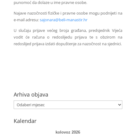
punomoć da dolaze u ime pravne osobe.
Najave nazočnosti fizičke i pravne osobe mogu podnijeti na
e-mail adresu:
sajonara@beli-manastir.hr
U slučaju prijave većeg broja građana, predsjednik Vijeća
vodit će računa o redoslijedu prijava te s obzirom na
redoslijed prijava izdati dopuštenje za nazočnost na sjednici.
Arhiva objava
Kalendar
kolovoz 2026