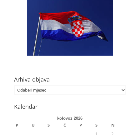
Arhiva objava
Kalendar
kolovoz 2026
P
U
S
Č
P
S
N
1
2