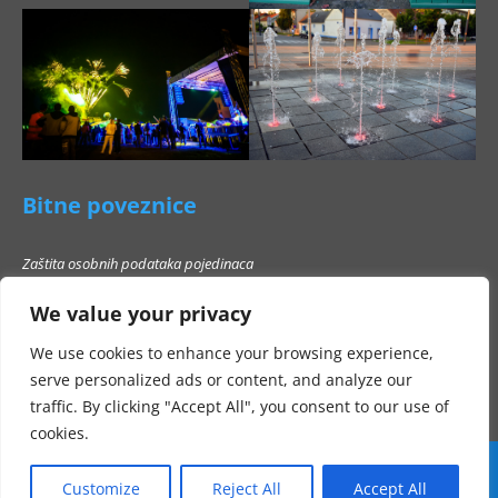
Bitne poveznice
Zaštita osobnih podataka pojedinaca
Pravo na pristup informacijama
We value your privacy
Popis poslovnih subjekata s kojima Grad Beli Manastir ne smije stupati u
poslovni odnos
We use cookies to enhance your browsing experience,
serve personalized ads or content, and analyze our
traffic. By clicking "Accept All", you consent to our use of
cookies.
Customize
Reject All
Accept All