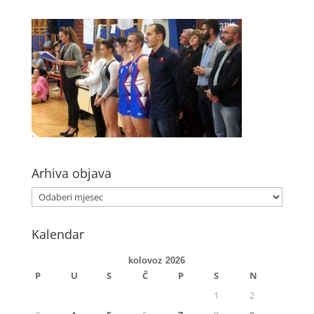
Arhiva objava
Kalendar
kolovoz 2026
P
U
S
Č
P
S
N
1
2