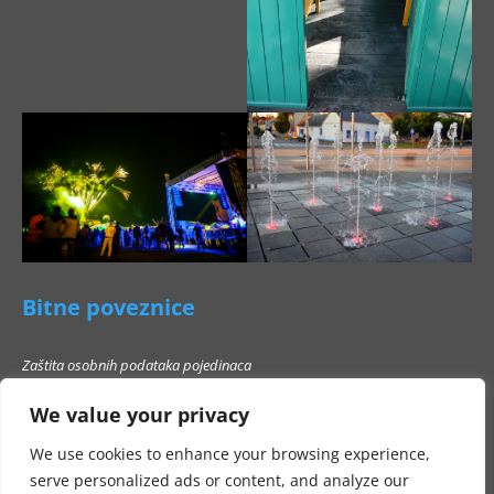
Bitne poveznice
Zaštita osobnih podataka pojedinaca
Pravo na pristup informacijama
We value your privacy
Popis poslovnih subjekata s kojima Grad Beli Manastir ne smije stupati u
poslovni odnos
We use cookies to enhance your browsing experience,
serve personalized ads or content, and analyze our