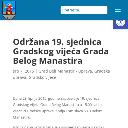
Open
Održana 19. sjednica
Gradskog vijeća Grada
Belog Manastira
srp 7, 2015
|
Grad Beli Manastir - Uprava
,
Gradska
uprava
,
Gradsko vijeće
Dana 23. lipnja 2015. godine započela je 19. sjednica
Gradskog vijeća Grada Belog Manastira u 15,00 sati u
vijećnici Gradske uprave, Kralja Tomislava 53 u Belom
Manastiru.
Istoga dana razmatrana su i usvojena izvješća o radu i