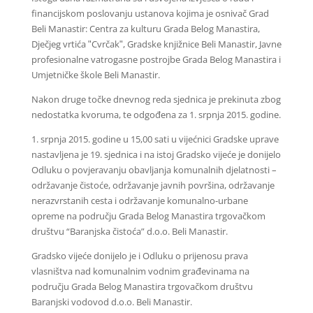
financijskom poslovanju ustanova kojima je osnivač Grad
Beli Manastir: Centra za kulturu Grada Belog Manastira,
Dječjeg vrtića ʺCvrčakʺ, Gradske knjižnice Beli Manastir, Javne
profesionalne vatrogasne postrojbe Grada Belog Manastira i
Umjetničke škole Beli Manastir.
Nakon druge točke dnevnog reda sjednica je prekinuta zbog
nedostatka kvoruma, te odgođena za 1. srpnja 2015. godine.
1. srpnja 2015. godine u 15,00 sati u vijećnici Gradske uprave
nastavljena je 19. sjednica i na istoj Gradsko vijeće je donijelo
Odluku o povjeravanju obavljanja komunalnih djelatnosti –
održavanje čistoće, održavanje javnih površina, održavanje
nerazvrstanih cesta i održavanje komunalno-urbane
opreme na području Grada Belog Manastira trgovačkom
društvu “Baranjska čistoća” d.o.o. Beli Manastir.
Gradsko vijeće donijelo je i Odluku o prijenosu prava
vlasništva nad komunalnim vodnim građevinama na
području Grada Belog Manastira trgovačkom društvu
Baranjski vodovod d.o.o. Beli Manastir.