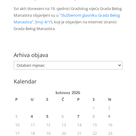
Svi akti doneseni na 19. sjednici Gradskog vijeća Grada Belog
Manastira objavljeni su u
ʺSlužbenom glasniku Grada Belog
Manastiraʺ, broj: 4/15
, koji je objavljen na internet stranici
Grada Belog Manastira.
Arhiva objava
Kalendar
kolovoz 2026
P
U
S
Č
P
S
N
1
2
3
4
5
6
7
8
9
10
11
12
13
14
15
16
17
18
19
20
21
22
23