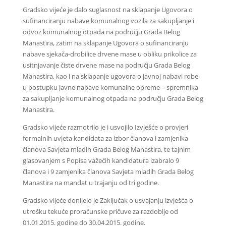
Gradsko vijeće je dalo suglasnost na sklapanje Ugovora o
sufinanciranju nabave komunalnog vozila za sakupljanje i
odvoz komunalnog otpada na području Grada Belog
Manastira, zatim na sklapanje Ugovora o sufinanciranju
nabave sjekača-drobilice drvene mase u obliku prikolice za
usitnjavanje čiste drvene mase na području Grada Belog
Manastira, kao i na sklapanje ugovora o javnoj nabavi robe
u postupku javne nabave komunalne opreme – spremnika
za sakupljanje komunalnog otpada na području Grada Belog
Manastira.
Gradsko vijeće razmotrilo je i usvojilo Izvješće o provjeri
formalnih uvjeta kandidata za izbor članova i zamjenika
članova Savjeta mladih Grada Belog Manastira, te tajnim
glasovanjem s Popisa važećih kandidatura izabralo 9
članova i 9 zamjenika članova Savjeta mladih Grada Belog
Manastira na mandat u trajanju od tri godine.
Gradsko vijeće donijelo je Zaključak o usvajanju izvješća o
utrošku tekuće proračunske pričuve za razdoblje od
01.01.2015. godine do 30.04.2015. godine.