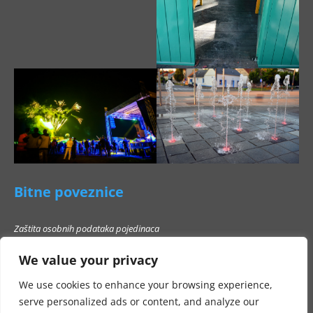
Bitne poveznice
Zaštita osobnih podataka pojedinaca
Pravo na pristup informacijama
We value your privacy
Popis poslovnih subjekata s kojima Grad Beli Manastir ne smije stupati u
poslovni odnos
We use cookies to enhance your browsing experience,
serve personalized ads or content, and analyze our