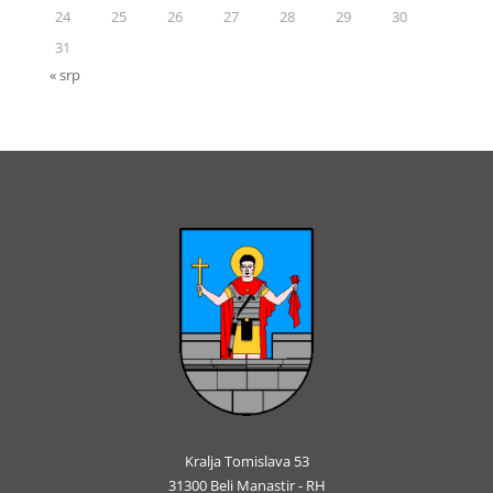
24
25
26
27
28
29
30
31
« srp
Kralja Tomislava 53
31300 Beli Manastir - RH