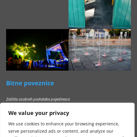
Bitne poveznice
Zaštita osobnih podataka pojedinaca
Pravo na pristup informacijama
We value your privacy
Popis poslovnih subjekata s kojima Grad Beli Manastir ne smije stupati u
poslovni odnos
We use cookies to enhance your browsing experience,
serve personalized ads or content, and analyze our