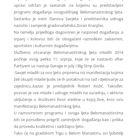
upravi održan je sastanak na kojemu su predstavljeni
programi događanja ovogodišnjeg Belomanastirskog ljeta.
Sastanku je osim članova Savjeta i predstavnika udruga
nazočio i zamjenik gradonačelnika Zoran Kranjčec.
Na temelju prijedloga dogovoren je raspored događanja, a
srpanj i kolovoz biti će obogaćeni raznolikim zabavnim,
sportskim i kulturnim događanjima.
Službeno otvaranje Belomanastirskog ljeta mladih 2014
počinje ovog petka 11. srpnja, koje će se nastaviti after
Partiyem uz nastup Garage in july i Big Strip Gorila.
-Savjet mladih za ovo ljeto priprema niz manifestacija kojima
želi okupiti mlade ljude, te ih potaknuti na rad i djelovanje za
zajednicu.,kazao je predsjednik Robert Kožić. Također,
pozvao je sve mlade i udruge mladih na suradnju, i aktivno
uključenje u društveni život sredine u kojoj žive, kroz ovu
manifestaciju Belomanastirskog ljeta.
U raznovrsnom programu i ovoga ljeta Belomanastircima
biti će ponuđeno pregršt zanimljivih događanja kao i prilika
da provedu kvalitetno i sadržajno ljeto.
Tako će na gradskom Trgu u Belom Manastiru, svi ljubitelji