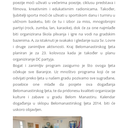
poezije moći uživati u večerima poezije, ciklusu predstava i
filmova, kreativnim i edukativnim radionicama. Također,
ljubitelji sporta moći će uživati u sportskom danu i turniru u
uličnom basketu, biti će tu i izbor za miss, mnogobrojni
partiyi (rock, zumba, lan, karaoke), dok će za one najmlađe
biti organizirana škola plivanja i igre na vodi na gradskim
bazenima. A, za istaknuti je svakako i gledanje suza Sv. Lovre
i druge zanimljive aktivnosti. Kraj Belomanastirskog ljeta
planiran je za 23. kolovoza kada je također u planu
organiziranje DC partyja.
Bogat i zanimljiv program zasigurno je što ovoga ljeta
očekuje sve Baranjce. Uz mnoštvo programa koji će se
odvijati preko ljeta u našem gradu pozivamo sve sugrađane,
posebice one mlađe da posjete ova događanja
Belomanastirskog ljeta, te da pridonesu kvaliteti organizacije
kulture i zabave u gradu Belom Manastiru. Kalendar
događanja u sklopu Belomanastirskog ljeta 2014. biti će
uskoro objavljen.