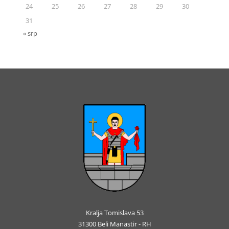
24
25
26
27
28
29
30
31
« srp
Kralja Tomislava 53
31300 Beli Manastir - RH