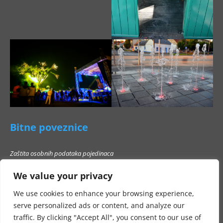
Bitne poveznice
Zaštita osobnih podataka pojedinaca
Pravo na pristup informacijama
We value your privacy
Popis poslovnih subjekata s kojima Grad Beli Manastir ne smije stupati u
poslovni odnos
We use cookies to enhance your browsing experience,
serve personalized ads or content, and analyze our
traffic. By clicking "Accept All", you consent to our use of