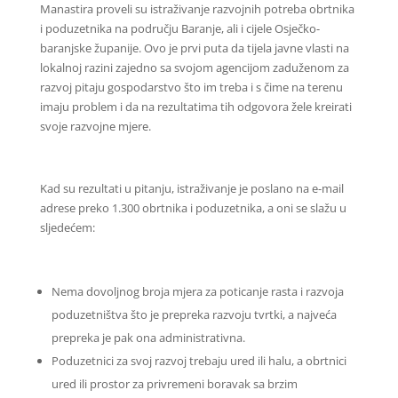
Manastira proveli su istraživanje razvojnih potreba obrtnika
i poduzetnika na području Baranje, ali i cijele Osječko-
baranjske županije. Ovo je prvi puta da tijela javne vlasti na
lokalnoj razini zajedno sa svojom agencijom zaduženom za
razvoj pitaju gospodarstvo što im treba i s čime na terenu
imaju problem i da na rezultatima tih odgovora žele kreirati
svoje razvojne mjere.
Kad su rezultati u pitanju, istraživanje je poslano na e-mail
adrese preko 1.300 obrtnika i poduzetnika, a oni se slažu u
sljedećem:
Nema dovoljnog broja mjera za poticanje rasta i razvoja
poduzetništva što je prepreka razvoju tvrtki, a najveća
prepreka je pak ona administrativna.
Poduzetnici za svoj razvoj trebaju ured ili halu, a obrtnici
ured ili prostor za privremeni boravak sa brzim