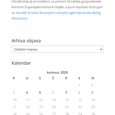
Istraživanje je provedeno uz pomoć Hrvatske gospodarske
komore Županijske komore Osijek, a puni rezultati dostupni
su na
web stranici Baranjske razvojne agencije Grada Belog
Manastira
.
Arhiva objava
Kalendar
kolovoz 2026
P
U
S
Č
P
S
N
1
2
3
4
5
6
7
8
9
10
11
12
13
14
15
16
17
18
19
20
21
22
23
24
25
26
27
28
29
30