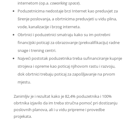
internetom (op.a.
coworking space
).
Poduzetnicima nedostaje brzi Internet kao preduvjet za
širenje poslovanja, a obrtnicima preduvjeti u vidu plina,
vode, kanalizacije i brzog interneta.
Obrtnici i poduzetnici smatraju kako su im potrebni
financijski poticaji za obrazovanje (prekvalifikaciju) radne
snage i trening centri.
Najveći postotak poduzetnika treba sufinanciranje kupnje
strojeva i opreme kao poticaj njihovom rastu i razvoju,
dok obrtnici trebaju poticaj za zapošljavanje na prvom
mjestu.
Zanimljiv je i rezultat kako je 82,4% poduzetnika i 100%
obrtnika izjavilo da im treba stručna pomoć pri dostizanju
poslovnih planova, ali i u vidu pripreme i provedbe
projekata.