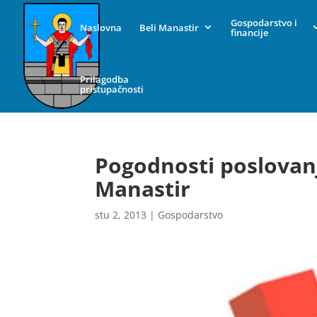
Gospodarstvo i
Naslovna
Beli Manastir
financije
Prilagodba
pristupačnosti
Pogodnosti poslovanj
Manastir
stu 2, 2013
|
Gospodarstvo