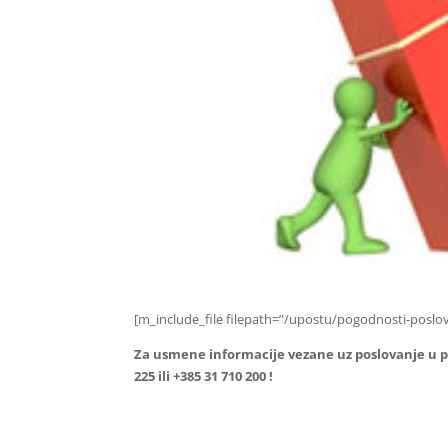
[m_include_file filepath=”/upostu/pogodnosti-poslo
Za usmene informacije vezane uz poslovanje u po
225 ili +385 31 710 200 !