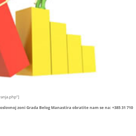
vanja.php”]
slovnoj zoni Grada Belog Manastira obratite nam se na: +385 31 710