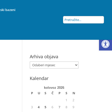
ski bazeni
Open
Arhiva objava
Kalendar
kolovoz 2026
P
U
S
Č
P
S
N
1
2
3
4
5
6
7
8
9