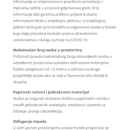
informacije sa smjernicama o pravilnom ponašanju i
mjerama zaštite u prostore gdje borave gosti, ili te
informacije dati gostima prilikom prijave ili staviti
informativni letak u smještajnu jedinicu. U smještajnoj
jedinici dostupan je broj telefona odgovorne osobe u hotelu
koja dalje preuzima kontakt prema zdravstvenim
ustanovama u slučaju sumnje na COVID-19.
Maksimalan broj osoba u prostorima
Poštovati pravila maksimalnog broja dozvoljenih osoba u
određenim prostorima sukladno definiranim kriterijima
fizičke udaljenosti od 1,5 metra u odnosu na druge
posjetitelje izuzev ako se radi o članovima iste obitelji ili
skupine.
Papirnati ručnici i jednokratni materijal
Nužno je osigurati dostatnu količinu papirnatih ručnika i
ostalih jednokratnih materijala, sredstava i opreme za
čišćenje, pranje i dezinfekciju.
Odlaganje otpada
U svim javnim prostorijama unutar hotela preporuča se