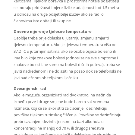
karticama. Tijekom boravka u prostorima hotela posjetitelji
se moraju pridržavati mjere fizičke udaljenosti od 1,5 metra
u odnosu na druge posjetitelje izuzev ako se radi o
članovima iste obitelji ili skupine.
Dnevno mjerenje tjelesne temperature
Osoblje treba prije dolaska u jutarnju smjenu izmjeriti
tjelesnu temperaturu. Ako je tjelesna temperatura viša od
37,2 °C u jutarnjim satima, ako se osoba osjeća bolesno ili
ima bilo koje znakove bolesti (odnosi se na sve simptome i
znakove bolesti, ne samo na bolesti dišnih puteva), treba se
javiti nadređenom i ne dolaziti na posao dok se telefonski ne
javi nadležnom obiteljskom liječniku.
Dvosmjenski rad
Ako je moguće, organizirati rad dvokratno, na način da
između prve i druge smjene bude barem sat vremena
razmaka, koji će se iskoristiti za čišćenje i dezinfekciju
površina tijekom rutinskog čišćenja. Površine se dezinficiraju
prebrisavanjem dezinficijensom na bazi alkohola u
koncentraciji ne manjoj od 70 % ili drugog sredstva
prikladnog za korištenje na koži s deklariranim virucidnim