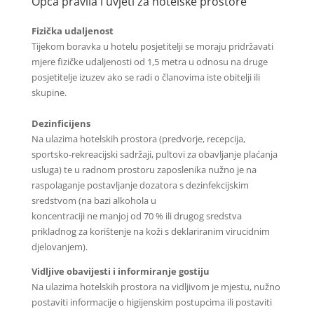
Opća pravila i uvjeti za hotelske prostore
Fizička udaljenost
Tijekom boravka u hotelu posjetitelji se moraju pridržavati
mjere fizičke udaljenosti od 1,5 metra u odnosu na druge
posjetitelje izuzev ako se radi o članovima iste obitelji ili
skupine.
Dezinficijens
Na ulazima hotelskih prostora (predvorje, recepcija,
sportsko-rekreacijski sadržaji, pultovi za obavljanje plaćanja
usluga) te u radnom prostoru zaposlenika nužno je na
raspolaganje postavljanje dozatora s dezinfekcijskim
sredstvom (na bazi alkohola u
koncentraciji ne manjoj od 70 % ili drugog sredstva
prikladnog za korištenje na koži s deklariranim virucidnim
djelovanjem).
Vidljive obavijesti i informiranje gostiju
Na ulazima hotelskih prostora na vidljivom je mjestu, nužno
postaviti informacije o higijenskim postupcima ili postaviti