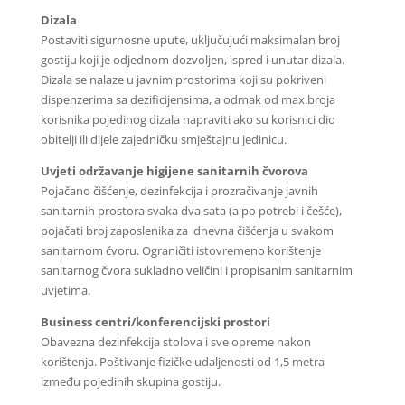
Dizala
Postaviti sigurnosne upute, uključujući maksimalan broj
gostiju koji je odjednom dozvoljen, ispred i unutar dizala.
Dizala se nalaze u javnim prostorima koji su pokriveni
dispenzerima sa dezificijensima, a odmak od max.broja
korisnika pojedinog dizala napraviti ako su korisnici dio
obitelji ili dijele zajedničku smještajnu jedinicu.
Uvjeti održavanje higijene sanitarnih čvorova
Pojačano čišćenje, dezinfekcija i prozračivanje javnih
sanitarnih prostora svaka dva sata (a po potrebi i češće),
pojačati broj zaposlenika za dnevna čišćenja u svakom
sanitarnom čvoru. Ograničiti istovremeno korištenje
sanitarnog čvora sukladno veličini i propisanim sanitarnim
uvjetima.
Business centri/konferencijski prostori
Obavezna dezinfekcija stolova i sve opreme nakon
korištenja. Poštivanje fizičke udaljenosti od 1,5 metra
između pojedinih skupina gostiju.