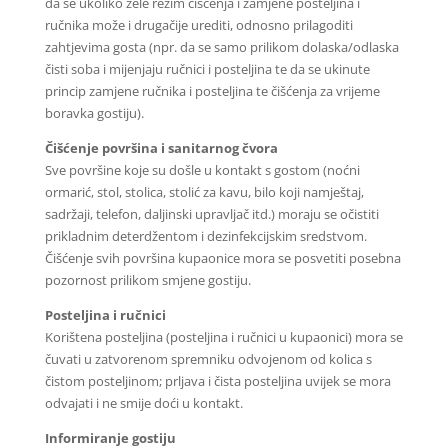
da se ukoliko žele režim čišćenja i zamjene posteljina i
ručnika može i drugačije urediti, odnosno prilagoditi
zahtjevima gosta (npr. da se samo prilikom dolaska/odlaska
čisti soba i mijenjaju ručnici i posteljina te da se ukinute
princip zamjene ručnika i posteljina te čišćenja za vrijeme
boravka gostiju).
Čišćenje površina i sanitarnog čvora
Sve površine koje su došle u kontakt s gostom (noćni
ormarić, stol, stolica, stolić za kavu, bilo koji namještaj,
sadržaji, telefon, daljinski upravljač itd.) moraju se očistiti
prikladnim deterdžentom i dezinfekcijskim sredstvom.
Čišćenje svih površina kupaonice mora se posvetiti posebna
pozornost prilikom smjene gostiju.
Posteljina i ručnici
Korištena posteljina (posteljina i ručnici u kupaonici) mora se
čuvati u zatvorenom spremniku odvojenom od kolica s
čistom posteljinom; prljava i čista posteljina uvijek se mora
odvajati i ne smije doći u kontakt.
Informiranje gostiju