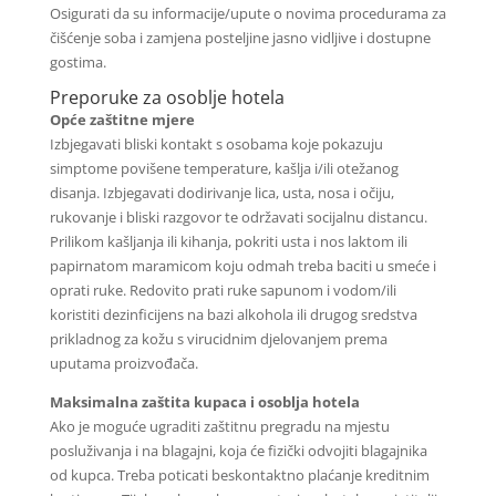
Osigurati da su informacije/upute o novima procedurama za
čišćenje soba i zamjena posteljine jasno vidljive i dostupne
gostima.
Preporuke za osoblje hotela
Opće zaštitne mjere
Izbjegavati bliski kontakt s osobama koje pokazuju
simptome povišene temperature, kašlja i/ili otežanog
disanja. Izbjegavati dodirivanje lica, usta, nosa i očiju,
rukovanje i bliski razgovor te održavati socijalnu distancu.
Prilikom kašljanja ili kihanja, pokriti usta i nos laktom ili
papirnatom maramicom koju odmah treba baciti u smeće i
oprati ruke. Redovito prati ruke sapunom i vodom/ili
koristiti dezinficijens na bazi alkohola ili drugog sredstva
prikladnog za kožu s virucidnim djelovanjem prema
uputama proizvođača.
Maksimalna zaštita kupaca i osoblja hotela
Ako je moguće ugraditi zaštitnu pregradu na mjestu
posluživanja i na blagajni, koja će fizički odvojiti blagajnika
od kupca. Treba poticati beskontaktno plaćanje kreditnim