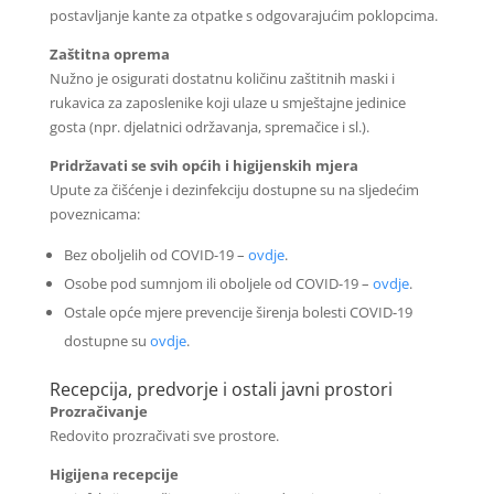
postavljanje kante za otpatke s odgovarajućim poklopcima.
Zaštitna oprema
Nužno je osigurati dostatnu količinu zaštitnih maski i
rukavica za zaposlenike koji ulaze u smještajne jedinice
gosta (npr. djelatnici održavanja, spremačice i sl.).
Pridržavati se svih općih i higijenskih mjera
Upute za čišćenje i dezinfekciju dostupne su na sljedećim
poveznicama:
Bez oboljelih od COVID-19 –
ovdje
.
Osobe pod sumnjom ili oboljele od COVID-19 –
ovdje
.
Ostale opće mjere prevencije širenja bolesti COVID-19
dostupne su
ovdje
.
Recepcija, predvorje i ostali javni prostori
Prozračivanje
Redovito prozračivati sve prostore.
Higijena recepcije