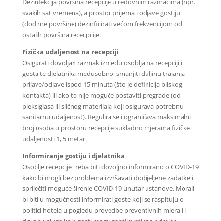
Dezinfekcija površina recepcije u redovnim razmacima (npr.
svakih sat vremena), a prostor prijema i odjave gostiju
(dodirne površine) dezinficirati većom frekvencijom od
ostalih površina rececpcije.
Fizička udaljenost na recepciji
Osigurati dovoljan razmak između osoblja na recepciji i
gosta te djelatnika međusobno, smanjiti duljinu trajanja
prijave/odjave ispod 15 minuta (što je definicija bliskog
kontakta) ili ako to nije moguće postaviti pregrade (od
pleksiglasa ili sličnog materijala koji osigurava potrebnu
sanitarnu udaljenost). Regulira se i ograničava maksimalni
broj osoba u prostoru recepcije sukladno mjerama fizičke
udaljenosti 1, 5 metar.
Informiranje gostiju i djelatnika
Osoblje recepcije treba biti dovoljno informirano o COVID-19
kako bi mogli bez problema izvršavati dodijeljene zadatke i
spriječiti moguće širenje COVID-19 unutar ustanove. Morali
bi biti u mogućnosti informirati goste koji se raspituju o
politici hotela u pogledu provedbe preventivnih mjera ili