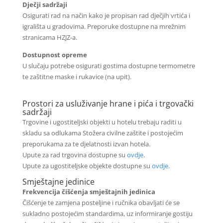
Dječji sadržaji
Osigurati rad na način kako je propisan rad dječjih vrtića i
igrališta u gradovima. Preporuke dostupne na mrežnim
stranicama HZJZ-a.
Dostupnost opreme
U slučaju potrebe osigurati gostima dostupne termometre
te zaštitne maske i rukavice (na upit).
Prostori za usluživanje hrane i pića i trgovački
sadržaji
Trgovine i ugostiteljski objekti u hotelu trebaju raditi u
skladu sa odlukama Stožera civilne zaštite i postojećim
preporukama za te djelatnosti izvan hotela.
Upute za rad trgovina dostupne su
ovdje
.
Upute za ugostiteljske objekte dostupne su
ovdje
.
Smještajne jedinice
Frekvencija čišćenja smještajnih jedinica
Čišćenje te zamjena posteljine i ručnika obavljati će se
sukladno postojećim standardima, uz informiranje gostiju