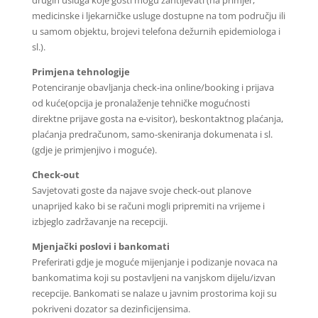
drugih usluga koje gosti mogu zahtijevati (na primjer,
medicinske i ljekarničke usluge dostupne na tom području ili
u samom objektu, brojevi telefona dežurnih epidemiologa i
sl.).
Primjena tehnologije
Potenciranje obavljanja check-ina online/booking i prijava
od kuće(opcija je pronalaženje tehničke mogućnosti
direktne prijave gosta na e-visitor), beskontaktnog plaćanja,
plaćanja predračunom, samo-skeniranja dokumenata i sl.
(gdje je primjenjivo i moguće).
Check-out
Savjetovati goste da najave svoje check-out planove
unaprijed kako bi se računi mogli pripremiti na vrijeme i
izbjeglo zadržavanje na recepciji.
Mjenjački poslovi i bankomati
Preferirati gdje je moguće mijenjanje i podizanje novaca na
bankomatima koji su postavljeni na vanjskom dijelu/izvan
recepcije. Bankomati se nalaze u javnim prostorima koji su
pokriveni dozator sa dezinficijensima.