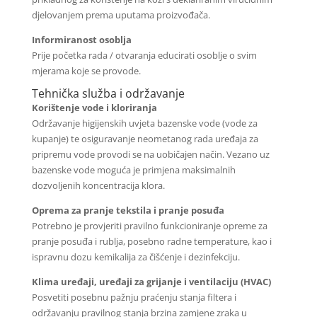
djelovanjem prema uputama proizvođača.
Informiranost osoblja
Prije početka rada / otvaranja educirati osoblje o svim
mjerama koje se provode.
Tehnička služba i održavanje
Korištenje vode i kloriranja
Održavanje higijenskih uvjeta bazenske vode (vode za
kupanje) te osiguravanje neometanog rada uređaja za
pripremu vode provodi se na uobičajen način. Vezano uz
bazenske vode moguća je primjena maksimalnih
dozvoljenih koncentracija klora.
Oprema za pranje tekstila i pranje posuđa
Potrebno je provjeriti pravilno funkcioniranje opreme za
pranje posuđa i rublja, posebno radne temperature, kao i
ispravnu dozu kemikalija za čišćenje i dezinfekciju.
Klima uređaji, uređaji za grijanje i ventilaciju (HVAC)
Posvetiti posebnu pažnju praćenju stanja filtera i
održavanju pravilnog stanja brzina zamjene zraka u