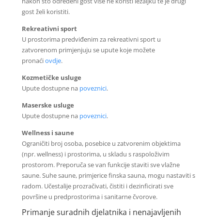
nakon što određeni gost više ne koristi ležaljku te je drugi
gost želi koristiti.
Rekreativni sport
U prostorima predviđenim za rekreativni sport u
zatvorenom primjenjuju se upute koje možete
pronaći
ovdje
.
Kozmetičke usluge
Upute dostupne na
poveznici
.
Maserske usluge
Upute dostupne na
poveznici
.
Wellness i saune
Ograničiti broj osoba, posebice u zatvorenim objektima
(npr. wellness) i prostorima, u skladu s raspoloživim
prostorom. Preporuča se van funkcije staviti sve vlažne
saune. Suhe saune, primjerice finska sauna, mogu nastaviti s
radom. Učestalije prozračivati, čistiti i dezinficirati sve
površine u predprostorima i sanitarne čvorove.
Primanje suradnih djelatnika i nenajavljenih