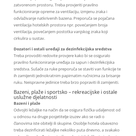
zatvorenom prostoru. Treba provjeriti pravilno
funkcioniranje opreme za ventilaciju, izmjenu zraka i
odvlaživanje natkrivenih bazena. Preporuča se pojačana
ventilacija hotelskih prostora npr. povećanjem broja
ventilacija, povećanjem postotka vanjskog zraka koji
cirkulira u sustav.
Dozatori i ostali uređaji za dezinfekcijska sredstva
Treba provoditi redovite provjere kako bi se osiguralo
pravilno funkcioniranje uređaja za sapun i dezinfekcijska
sredstva. Sušače za ruke preporuča se staviti van funkcije te
ih zamijeniti jednokratnim papirnatim ručnicima za brisanje
ruku. Neispravne jedinice treba brzo popraviti ili zamijeniti.
Bazeni, plaže i sportsko – rekreacijske i ostale
uslužne djelatnosti
Bazeni i plaže
Odvojiti ležaljke na način da se osigura fizička udaljenost od
u odnosu na druge posjetitelje izuzev ako se radi o
članovima iste obitelji ili skupine. Osoblje hotela obavezno
treba dezinficirati ležaljke nekoliko puta dnevno, a svakako