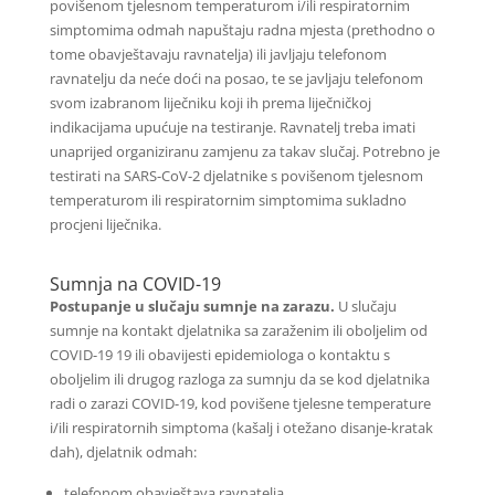
povišenom tjelesnom temperaturom i/ili respiratornim
simptomima odmah napuštaju radna mjesta (prethodno o
tome obavještavaju ravnatelja) ili javljaju telefonom
ravnatelju da neće doći na posao, te se javljaju telefonom
svom izabranom liječniku koji ih prema liječničkoj
indikacijama upućuje na testiranje. Ravnatelj treba imati
unaprijed organiziranu zamjenu za takav slučaj. Potrebno je
testirati na SARS-CoV-2 djelatnike s povišenom tjelesnom
temperaturom ili respiratornim simptomima sukladno
procjeni liječnika.
Sumnja na COVID-19
Postupanje u slučaju sumnje na zarazu.
U slučaju
sumnje na kontakt djelatnika sa zaraženim ili oboljelim od
COVID-19 19 ili obavijesti epidemiologa o kontaktu s
oboljelim ili drugog razloga za sumnju da se kod djelatnika
radi o zarazi COVID-19, kod povišene tjelesne temperature
i/ili respiratornih simptoma (kašalj i otežano disanje-kratak
dah), djelatnik odmah:
telefonom obavještava ravnatelja,