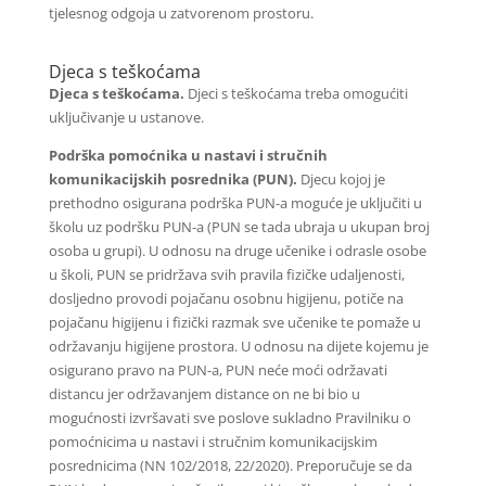
tjelesnog odgoja u zatvorenom prostoru.
Djeca s teškoćama
Djeca s teškoćama.
Djeci s teškoćama treba omogućiti
uključivanje u ustanove.
Podrška pomoćnika u nastavi i stručnih
komunikacijskih posrednika (PUN).
Djecu kojoj je
prethodno osigurana podrška PUN-a moguće je uključiti u
školu uz podršku PUN-a (PUN se tada ubraja u ukupan broj
osoba u grupi). U odnosu na druge učenike i odrasle osobe
u školi, PUN se pridržava svih pravila fizičke udaljenosti,
dosljedno provodi pojačanu osobnu higijenu, potiče na
pojačanu higijenu i fizički razmak sve učenike te pomaže u
održavanju higijene prostora. U odnosu na dijete kojemu je
osigurano pravo na PUN-a, PUN neće moći održavati
distancu jer održavanjem distance on ne bi bio u
mogućnosti izvršavati sve poslove sukladno Pravilniku o
pomoćnicima u nastavi i stručnim komunikacijskim
posrednicima (NN 102/2018, 22/2020). Preporučuje se da