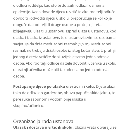
o odluci roditelja, kao što bi dolazili i odlazili da nema
epidemije. Kada dovode djecu u vrtić te ako roditelji odluče
dovoditi i odvoditi djecu u školu, preporučuje se koliko je
moguće da roditelji ili druge osobe u pratnji djeteta
izbjegavaju ulaziti u ustanovu. Ispred ulaza u ustanovu, kod
ulaska i izlaska iz ustanove, te u ustanovi, svim se osobama
savjetuje da drže međusobni razmak (1,5 m). Međusobni
razmak ne trebaju držati osobe iz istog kućanstva. U pratnji
jednog djeteta vrtićke dobi uvijek je samo jedna odrasla
osoba. Ako roditelji odluče da žele dovoditi učenika u školu,
u pratnji učenika može biti također samo jedna odrasla
osoba.
Postupanje djece po ulasku u vrtić ili školu.
Dijete ulazi
tako da odlazi do garderobe, obuva papuče, skida jaknu, te
pere ruke sapunom i vodom prije ulaska u
skupinu/učionicu.
Organizacija rada ustanova
Ulazak i dostava u vrtić ili školu.
Ulazna vrata otvaraju se