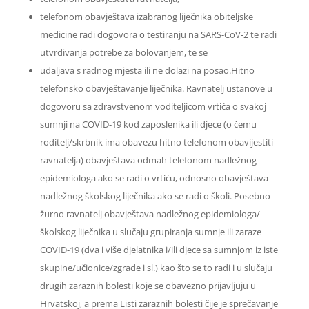
telefonom obavještava izabranog liječnika obiteljske
medicine radi dogovora o testiranju na SARS-CoV-2 te radi
utvrđivanja potrebe za bolovanjem, te se
udaljava s radnog mjesta ili ne dolazi na posao.Hitno
telefonsko obavještavanje liječnika. Ravnatelj ustanove u
dogovoru sa zdravstvenom voditeljicom vrtića o svakoj
sumnji na COVID-19 kod zaposlenika ili djece (o čemu
roditelj/skrbnik ima obavezu hitno telefonom obavijestiti
ravnatelja) obavještava odmah telefonom nadležnog
epidemiologa ako se radi o vrtiću, odnosno obavještava
nadležnog školskog liječnika ako se radi o školi. Posebno
žurno ravnatelj obavještava nadležnog epidemiologa/
školskog liječnika u slučaju grupiranja sumnje ili zaraze
COVID-19 (dva i više djelatnika i/ili djece sa sumnjom iz iste
skupine/učionice/zgrade i sl.) kao što se to radi i u slučaju
drugih zaraznih bolesti koje se obavezno prijavljuju u
Hrvatskoj, a prema Listi zaraznih bolesti čije je sprečavanje