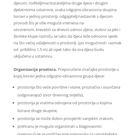
djecom, roditeljima/starateljima druge djece i drugim
djelatnicima ustanove, svaka odgojno-obrazovna skupina
boravi u jednoj prostoriji, odgajatelj/nastavnik s djecom
provodi što je više moguće vremena na
otvorenom, krevetići za dnevni odmor djece, stolovi za jelo i
školske klupe razmiču se tako da djeca leže odnosno sjede
na što većoj udaljenosti u prostoriji (po mogućnosti razmak
od približno 1,5 m) ali opet tako da sva djeca budu
uključena u ustanovu.
Organizacija prostora.
Preporučene značajke prostorije u
kojoj boravi jedna odgojno-obrazovna grupa djece:
prostorija što veće površine i visine, prozračna i osunčana
(odgovarajući izvor dnevnog svijetla),
prostorija je vratima odvojena od prostorija u kojima
borave druge skupine,
prostorija se može dobro provjetriti vanjskim zrakom,
prehranu je moguće organizirati u blagovaonici
(preporučuje se pridržavanje preporuka za ugostiteljske