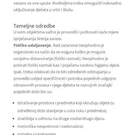
vezano za ove upute. Roditeljima treba omogućiti naknadno
uključivanje djeteta u vrtić i školu.
Temeljne odredbe
U svim objektima važno je provoditi i poštovati opće mjere
sprječavanja širenja zaraze.
Fizičko udaljavanje.
Rad ustanove neophodno je
organizirati na način da se osigura koliko je moguće
socijalno distanciranje (fizički razmak). Neophodno je
poticati fizički razmak kao i pojačanu osobnu higijenu djece.
Ipak, treba očekivati da će biti određenih odstupanja u
provedbi uslijed specifičnosti i potreba pojedinih odgojno
obrazovnih procesa i njege djeteta te razvojnih značajki
pojedinih dobi što su:
istraživanje prostora i predmeta koji okružuju dijete (u
određenoj dobi stavljanje u usta ruku i predmeta),
znatiželja u odnosu na druge osobe/drugu djecu,
motorička nespretnost i nedoraslost,
potreba za kretanjem.