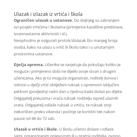
Ulazak i izlazak iz vrtića i škola
Ograničen ulazak u ustanove.
Do daljnjeg su zabranjeni
svi posjeti vrtićima i školama (primjerice kazališne predstave,
izvannastavne aktivnosti i sl.).
Neophodno je osigurati protok/dolazak što manjeg broja
osoba, kako na ulazu u vrtić ili školu tako i u unutarnjim
prostorima ustanove.
Dječja oprema.
Učenike se savjetuje da pokušaju koliko je
moguće i primjereno dobi ne dijeliti svoje stvari s drugim
učenicama. Ako je to moguće organizirati, roditelj donosi i
odnosi u dječji vrtić obilježeni ruksak s opremom isključivo
petkom (posljednji radni dan u tjednu) kada dolazi po dijete.
Odgajatelj preuzima i vraća ruksak roditelju ispred ulaznih
vrata. Odgajatelj odlaže ruksak u vrtiću, te ruksak stoji
nekorišten preko vikenda i počinje se koristiti tek nakon
pauze od 48 do 72 sati.
Ulazak u vrtiće i škole.
U školu učenici dolaze i odlaze
sami, organiziranim prijevozom ili u pratnji roditelja, ovisno