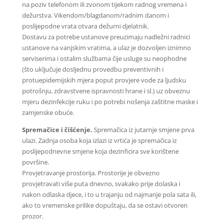
na poziv telefonom ili zvonom tijekom radnog vremena i
dežurstva. Vikendom/blagdanom/radnim danom i
poslijepodne vrata otvara dežurni djelatnik.
Dostavu za potrebe ustanove preuzimaju nadležni radnici
ustanove na vanjskim vratima, a ulaz je dozvoljen iznimno
serviserima i ostalim službama čije usluge su neophodne
(što uključuje dosljednu provedbu preventivnih i
protuepidemijskih mjera poput provjere vode za ljudsku
potrošnju, zdravstvene ispravnosti hrane i sl.) uz obveznu
mjeru dezinfekcije ruku i po potrebi nošenja zaštitne maske i
zamjenske obuće.
Spremačice i čišćenje.
Spremačica iz jutarnje smjene prva
ulazi. Zadnja osoba koja izlazi iz vrtića je spremačica iz
poslijepodnevne smjene koja dezinficira sve korištene
površine.
Provjetravanje prostorija. Prostorije je obvezno
provjetravati više puta dnevno, svakako prije dolaska i
nakon odlaska djece, i to u trajanju od najmanje pola sata ili,
ako to vremenske prilike dopuštaju, da se ostavi otvoren
prozor.