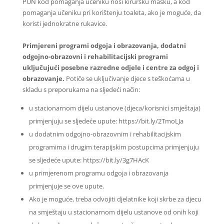
PUN kod pomaganja učeniku nosi kiruršku masku, a kod
pomaganja učeniku pri korištenju toaleta, ako je moguće, da
koristi jednokratne rukavice.
Primjereni programi odgoja i obrazovanja, dodatni
odgojno-obrazovni i rehabilitacijski programi
uključujući posebne razredne odjele i centre za odgoj i
obrazovanje.
Potiče se uključivanje djece s teškoćama u
skladu s preporukama na sljedeći način:
u stacionarnom dijelu ustanove (djeca/korisnici smještaja)
primjenjuju se sljedeće upute: https://bit.ly/2TmoLJa
u dodatnim odgojno-obrazovnim i rehabilitacijskim
programima i drugim terapijskim postupcima primjenjuju
se sljedeće upute: https://bit.ly/3g7HAcK
u primjerenom programu odgoja i obrazovanja
primjenjuje se ove upute.
Ako je moguće, treba odvojiti djelatnike koji skrbe za djecu
na smještaju u stacionarnom dijelu ustanove od onih koji