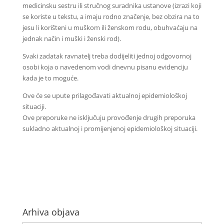
medicinsku sestru ili stručnog suradnika ustanove (izrazi koji
se koriste u tekstu, a imaju rodno značenje, bez obzira na to
jesu li korišteni u muškom ili ženskom rodu, obuhvaćaju na
jednak način i muški i ženski rod).
Svaki zadatak ravnatelj treba dodijeliti jednoj odgovornoj
osobi koja o navedenom vodi dnevnu pisanu evidenciju
kada je to moguće.
Ove će se upute prilagođavati aktualnoj epidemiološkoj
situaciji.
Ove preporuke ne isključuju provođenje drugih preporuka
sukladno aktualnoj i promijenjenoj epidemiološkoj situaciji.
Arhiva objava