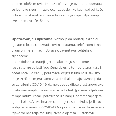
epidemiološkim uvjetima uz poštovanje ovih uputa smatra
se jednako sigurnim za djecu i zaposlenike kao i rad od kuće
odnosno ostanak kod kuće, te se omogućuje uključivanje
sve djece u vrtiće i škole.
Upoznavanje s uputama.
Važno je da roditelji/skrbnici i
djelatnici budu upoznati s ovim uputama. Telefonom ili na
drugi primjeren način Uprava obavještava roditelje o
sljedećem:
da ne dolaze u pratnji djeteta ako imaju simptome
respiratorne bolesti (povišena tjelesna temperatura, kašalj,
poteškoće u disanju, poremećaj osjeta njuha i okusa), ako
im je izrečena mjera samoizolacije ili ako imaju saznanja da
su zaraženi s COVID-19, da ne dovode dijete u ustanovu ako
dijete ima simptome respiratorne bolesti (povišena tjelesna
temperatura, kašalj, poteškoće u disanju, poremećaj osjeta
njuha i okusa), ako ima izrečenu mjeru samoizolacije ili ako
je dijete zaraženo s COVID-19.Ne preporučuje se da se uzima
izjava od roditelja radi uključivanja djeteta u ustanovu