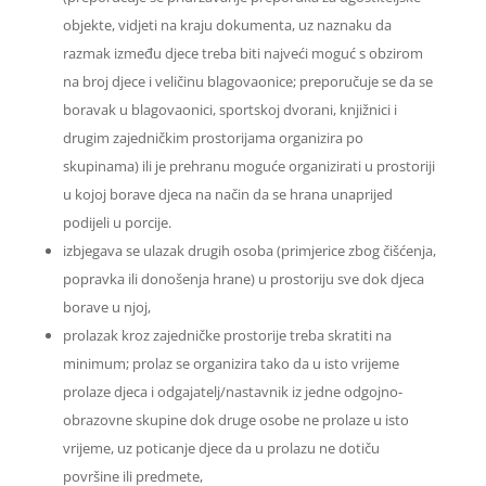
objekte, vidjeti na kraju dokumenta, uz naznaku da
razmak između djece treba biti najveći moguć s obzirom
na broj djece i veličinu blagovaonice; preporučuje se da se
boravak u blagovaonici, sportskoj dvorani, knjižnici i
drugim zajedničkim prostorijama organizira po
skupinama) ili je prehranu moguće organizirati u prostoriji
u kojoj borave djeca na način da se hrana unaprijed
podijeli u porcije.
izbjegava se ulazak drugih osoba (primjerice zbog čišćenja,
popravka ili donošenja hrane) u prostoriju sve dok djeca
borave u njoj,
prolazak kroz zajedničke prostorije treba skratiti na
minimum; prolaz se organizira tako da u isto vrijeme
prolaze djeca i odgajatelj/nastavnik iz jedne odgojno-
obrazovne skupine dok druge osobe ne prolaze u isto
vrijeme, uz poticanje djece da u prolazu ne dotiču
površine ili predmete,