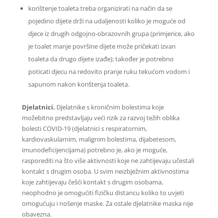
korištenje toaleta treba organizirati na način da se
pojedino dijete drži na udaljenosti koliko je moguće od
djece iz drugih odgojno-obrazovnih grupa (primjerice, ako
je toalet manje površine dijete može pričekati izvan
toaleta da drugo dijete izađe); također je potrebno
poticati djecu na redovito pranje ruku tekućom vodom i
sapunom nakon korištenja toaleta.
Djelatnici.
Djelatnike s kroničnim bolestima koje
možebitno predstavljaju veći rizik za razvoj težih oblika
bolesti COVID-19 (djelatnici s respiratornim,
kardiovaskularnim, malignim bolestima, dijabetesom,
imunodeficijencijama) potrebno je, ako je moguće,
rasporediti na što više aktivnosti koje ne zahtijevaju učestali
kontakt s drugim osoba. U svim neizbježnim aktivnostima
koje zahtijevaju češći kontakt s drugim osobama,
neophodno je omogućiti fizičku distancu koliko to uvjeti
omogućuju i nošenje maske. Za ostale djelatnike maska nije
obavezna.