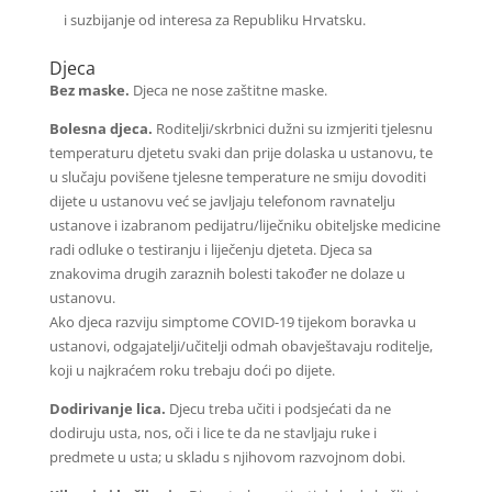
i suzbijanje od interesa za Republiku Hrvatsku.
Djeca
Bez maske.
Djeca ne nose zaštitne maske.
Bolesna djeca.
Roditelji/skrbnici dužni su izmjeriti tjelesnu
temperaturu djetetu svaki dan prije dolaska u ustanovu, te
u slučaju povišene tjelesne temperature ne smiju dovoditi
dijete u ustanovu već se javljaju telefonom ravnatelju
ustanove i izabranom pedijatru/liječniku obiteljske medicine
radi odluke o testiranju i liječenju djeteta. Djeca sa
znakovima drugih zaraznih bolesti također ne dolaze u
ustanovu.
Ako djeca razviju simptome COVID-19 tijekom boravka u
ustanovi, odgajatelji/učitelji odmah obavještavaju roditelje,
koji u najkraćem roku trebaju doći po dijete.
Dodirivanje lica.
Djecu treba učiti i podsjećati da ne
dodiruju usta, nos, oči i lice te da ne stavljaju ruke i
predmete u usta; u skladu s njihovom razvojnom dobi.