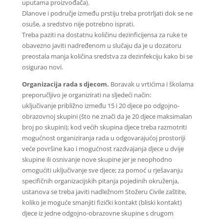
uputama proizvođača).
Dlanove i područje između prstiju treba protrljati dok se ne
osuše, a sredstvo nije potrebno isprati.
Treba paziti na dostatnu količinu dezinficijensa za ruke te
obavezno javiti nadređenom u slučaju da je u dozatoru
preostala manja količina sredstva za dezinfekciju kako bi se
osigurao novi.
Organizacija rada s djecom.
Boravak u vrtićima i školama
preporučljivo je organizirati na sljedeći način:
uključivanje približno između 15 i 20 djece po odgojno-
obrazovnoj skupini (što ne znači da je 20 djece maksimalan
broj po skupini); kod većih skupina djece treba razmotriti
mogućnost organiziranja rada u odgovarajućoj prostoriji
veće površine kao i mogućnost razdvajanja djece u dvije
skupine ili osnivanje nove skupine jer je neophodno
omogućiti uključivanje sve djece; za pomoć u rješavanju
specifičnih organizacijskih pitanja pojedinih okruženja,
ustanova se treba javiti nadležnom Stožeru Civile zaštite,
koliko je moguće smanjiti fizički kontakt (bliski kontakt)
djece iz jedne odgojno-obrazovne skupine s drugom