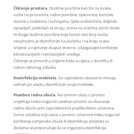
Čišćenje prostora.
Dodirne površine kao što su kvake,
ručke na prozorima, radne površine, tipkovnice, konzole,
slavine u toaletima i kuhinjama, tipke vodokotlića, daljinski
upravljači, prekidači za struju, zvona na vratima, ploče dizala
te druge dodirne površine koje koristi veći broj osoba
neophodno je dezinficirati na početku i na kraju svake
smjene, a najmanje dvaput dnevno. Izbjegavajte korištenje
klimatizacijskih i ventilacijskih uređaja.
Čišćenje se provodi u vrijeme kada su djeca u dvorištu ili
nakon njihovog odlaska.
Dezinfekcija mobitela.
Svi zaposlenici obavezno moraju
odmah po ulasku dezinficirati svoje mobitele.
Posebna radna obuća.
Na samom ulazu u prostor
smještaja treba osigurati zaseban prostor za obuvanje
radne obuće svim zaposlenicima predškolskim ustanova.
Svima ostalima koji ulaze u prostor ustanove treba osigurati
korištenje zamjenske obuće ili dezinfekciju potplata (u
školama se preporučuje da se organizira dezinfekcija