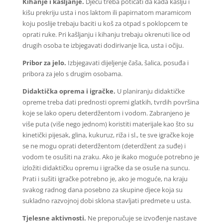
Kihanje i kašljanje.
Djecu treba poticati da kada kašlju i
kišu prekriju usta i nos laktom ili papirnatom maramicom
koju poslije trebaju baciti u koš za otpad s poklopcem te
oprati ruke. Pri kašljanju i kihanju trebaju okrenuti lice od
drugih osoba te izbjegavati dodirivanje lica, usta i očiju.
Pribor za jelo.
Izbjegavati dijeljenje čaša, šalica, posuđa i
pribora za jelo s drugim osobama.
Didaktička oprema i igračke.
U planiranju didaktičke
opreme treba dati prednosti opremi glatkih, tvrdih površina
koje se lako operu deterdžentom i vodom. Zabranjeno je
više puta (više nego jednom) koristiti materijale kao što su
kinetički pijesak, glina, kukuruz, riža i sl., te sve igračke koje
se ne mogu oprati deterdžentom (deterdžent za suđe) i
vodom te osušiti na zraku. Ako je ikako moguće potrebno je
izložiti didaktičku opremu i igračke da se osuše na suncu.
Prati i sušiti igračke potrebno je, ako je moguće, na kraju
svakog radnog dana posebno za skupine djece koja su
sukladno razvojnoj dobi sklona stavljati predmete u usta.
Tjelesne aktivnosti.
Ne preporučuje se izvođenje nastave