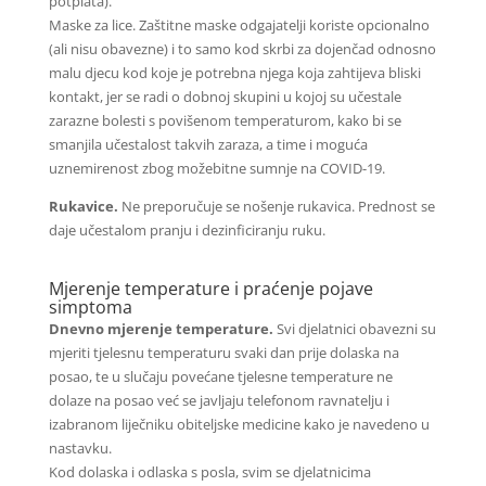
potplata).
Maske za lice. Zaštitne maske odgajatelji koriste opcionalno
(ali nisu obavezne) i to samo kod skrbi za dojenčad odnosno
malu djecu kod koje je potrebna njega koja zahtijeva bliski
kontakt, jer se radi o dobnoj skupini u kojoj su učestale
zarazne bolesti s povišenom temperaturom, kako bi se
smanjila učestalost takvih zaraza, a time i moguća
uznemirenost zbog možebitne sumnje na COVID-19.
Rukavice.
Ne preporučuje se nošenje rukavica. Prednost se
daje učestalom pranju i dezinficiranju ruku.
Mjerenje temperature i praćenje pojave
simptoma
Dnevno mjerenje temperature.
Svi djelatnici obavezni su
mjeriti tjelesnu temperaturu svaki dan prije dolaska na
posao, te u slučaju povećane tjelesne temperature ne
dolaze na posao već se javljaju telefonom ravnatelju i
izabranom liječniku obiteljske medicine kako je navedeno u
nastavku.
Kod dolaska i odlaska s posla, svim se djelatnicima