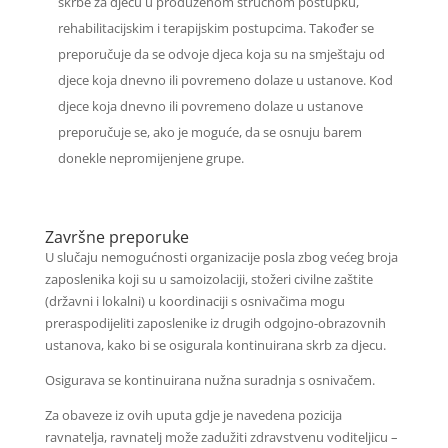
skrbe za djecu u produženom stručnom postupku,
rehabilitacijskim i terapijskim postupcima. Također se
preporučuje da se odvoje djeca koja su na smještaju od
djece koja dnevno ili povremeno dolaze u ustanove. Kod
djece koja dnevno ili povremeno dolaze u ustanove
preporučuje se, ako je moguće, da se osnuju barem
donekle nepromijenjene grupe.
Završne preporuke
U slučaju nemogućnosti organizacije posla zbog većeg broja
zaposlenika koji su u samoizolaciji, stožeri civilne zaštite
(državni i lokalni) u koordinaciji s osnivačima mogu
preraspodijeliti zaposlenike iz drugih odgojno-obrazovnih
ustanova, kako bi se osigurala kontinuirana skrb za djecu.
Osigurava se kontinuirana nužna suradnja s osnivačem.
Za obaveze iz ovih uputa gdje je navedena pozicija
ravnatelja, ravnatelj može zadužiti zdravstvenu voditeljicu –