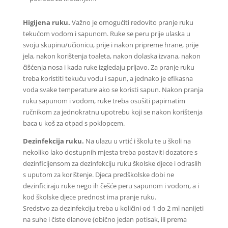
Higijena ruku.
Važno je omogućiti redovito pranje ruku
tekućom vodom i sapunom. Ruke se peru prije ulaska u
svoju skupinu/učionicu, prije i nakon pripreme hrane, prije
jela, nakon korištenja toaleta, nakon dolaska izvana, nakon
čišćenja nosa i kada ruke izgledaju prljavo. Za pranje ruku
treba koristiti tekuću vodu i sapun, a jednako je efikasna
voda svake temperature ako se koristi sapun. Nakon pranja
ruku sapunom i vodom, ruke treba osušiti papirnatim
ručnikom za jednokratnu upotrebu koji se nakon korištenja
baca u koš za otpad s poklopcem.
Dezinfekcija ruku.
Na ulazu u vrtić i školu te u školi na
nekoliko lako dostupnih mjesta treba postaviti dozatore s
dezinficijensom za dezinfekciju ruku školske djece i odraslih
s uputom za korištenje. Djeca predškolske dobi ne
dezinficiraju ruke nego ih češće peru sapunom i vodom, a i
kod školske djece prednost ima pranje ruku.
Sredstvo za dezinfekciju treba u količini od 1 do 2 ml nanijeti
na suhe i čiste dlanove (obično jedan potisak, ili prema