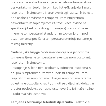
preporučuje svakodnevno mjerenje tjelesne temperature
beskontaktnim toplomjerom, kao i utvrđivanje da li imaju
respiratornih simptoma ili znakove drugih zaraznih bolesti.
Kod osobe s povišenom temperaturom izmjerenom
beskontaktnim toplomjerom (37,2oC i veća, ovisno na
specifikaciji beskontaktnog toplomjera) preporučuje se
mjerenje temperature i standardnim toplomjerom pod
pazuhom te se povišena temperatura utvrđuje na temelju
takvog mjerenja.
Evidencijska knjiga.
Vodi se evidencija o vrijednostima
izmjerene tjelesne temperature i eventualnom postojanju
respiratornih simptoma.
Postupanje s febrilnim osobama, odnosno osobama s
drugim simptomima zarazne bolesti. temperaturom,
respiratornim simptomima i drugim simptomima zarazne
bolesti nije dozvoljeno raditi, brinuti se o djeci, niti dolaziti u
prostor poslodavca odnosno ustanove, što je i inače nužno
u radu ovakvih ustanova.
Zamjena i testiranje febrilnih djelatnika.
Djelatnici s