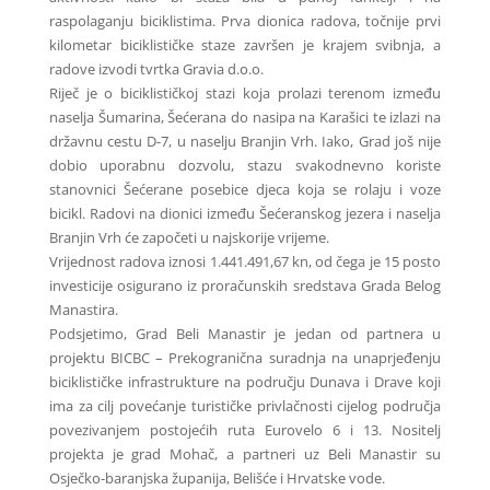
raspolaganju biciklistima. Prva dionica radova, točnije prvi
kilometar biciklističke staze završen je krajem svibnja, a
radove izvodi tvrtka Gravia d.o.o.
Riječ je o biciklističkoj stazi koja prolazi terenom između
naselja Šumarina, Šećerana do nasipa na Karašici te izlazi na
državnu cestu D-7, u naselju Branjin Vrh. Iako, Grad još nije
dobio uporabnu dozvolu, stazu svakodnevno koriste
stanovnici Šećerane posebice djeca koja se rolaju i voze
bicikl. Radovi na dionici između Šećeranskog jezera i naselja
Branjin Vrh će započeti u najskorije vrijeme.
Vrijednost radova iznosi 1.441.491,67 kn, od čega je 15 posto
investicije osigurano iz proračunskih sredstava Grada Belog
Manastira.
Podsjetimo, Grad Beli Manastir je jedan od partnera u
projektu BICBC – Prekogranična suradnja na unaprjeđenju
biciklističke infrastrukture na području Dunava i Drave koji
ima za cilj povećanje turističke privlačnosti cijelog područja
povezivanjem postojećih ruta Eurovelo 6 i 13. Nositelj
projekta je grad Mohač, a partneri uz Beli Manastir su
Osječko-baranjska županija, Belišće i Hrvatske vode.