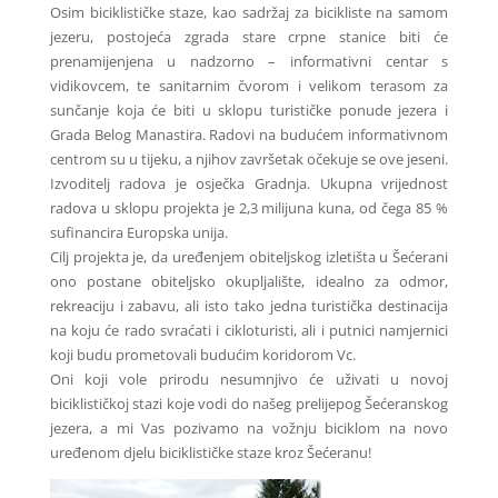
Osim biciklističke staze, kao sadržaj za bicikliste na samom
jezeru, postojeća zgrada stare crpne stanice biti će
prenamijenjena u nadzorno – informativni centar s
vidikovcem, te sanitarnim čvorom i velikom terasom za
sunčanje koja će biti u sklopu turističke ponude jezera i
Grada Belog Manastira. Radovi na budućem informativnom
centrom su u tijeku, a njihov završetak očekuje se ove jeseni.
Izvoditelj radova je osječka Gradnja. Ukupna vrijednost
radova u sklopu projekta je 2,3 milijuna kuna, od čega 85 %
sufinancira Europska unija.
Cilj projekta je, da uređenjem obiteljskog izletišta u Šećerani
ono postane obiteljsko okupljalište, idealno za odmor,
rekreaciju i zabavu, ali isto tako jedna turistička destinacija
na koju će rado svraćati i cikloturisti, ali i putnici namjernici
koji budu prometovali budućim koridorom Vc.
Oni koji vole prirodu nesumnjivo će uživati u novoj
biciklističkoj stazi koje vodi do našeg prelijepog Šećeranskog
jezera, a mi Vas pozivamo na vožnju biciklom na novo
uređenom djelu biciklističke staze kroz Šećeranu!