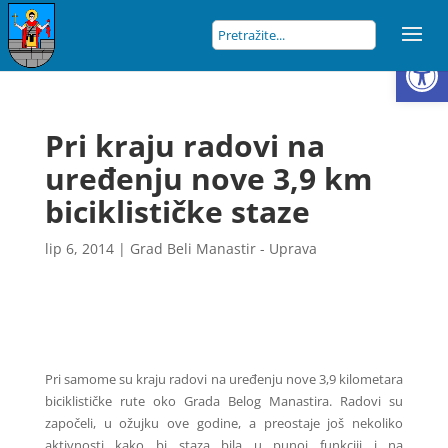
Open
Pri kraju radovi na
uređenju nove 3,9 km
biciklističke staze
lip 6, 2014
|
Grad Beli Manastir - Uprava
Pri samome su kraju radovi na uređenju nove 3,9 kilometara
biciklističke rute oko Grada Belog Manastira. Radovi su
započeli, u ožujku ove godine, a preostaje još nekoliko
aktivnosti kako bi staza bila u punoj funkciji i na