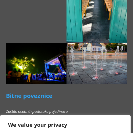
Bitne poveznice
Zaštita osobnih podataka pojedinaca
Pravo na pristup informacijama
We value your privacy
Popis poslovnih subjekata s kojima Grad Beli Manastir ne smije stupati u
poslovni odnos