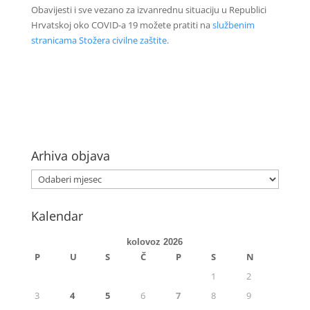
Obavijesti i sve vezano za izvanrednu situaciju u Republici
Hrvatskoj oko COVID-a 19 možete pratiti na
službenim
stranicama Stožera civilne zaštite
.
Arhiva objava
Kalendar
kolovoz 2026
P
U
S
Č
P
S
N
1
2
3
4
5
6
7
8
9