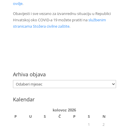
ovdje
.
Obavijesti i sve vezano za izvanrednu situaciju u Republici
Hrvatskoj oko COVID-a 19 možete pratiti na
službenim
stranicama Stožera civilne zaštite
.
Arhiva objava
Kalendar
kolovoz 2026
P
U
S
Č
P
S
N
1
2