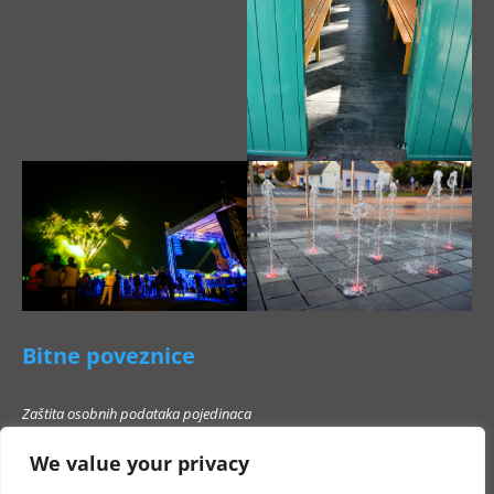
Bitne poveznice
Zaštita osobnih podataka pojedinaca
Pravo na pristup informacijama
We value your privacy
Popis poslovnih subjekata s kojima Grad Beli Manastir ne smije stupati u
poslovni odnos