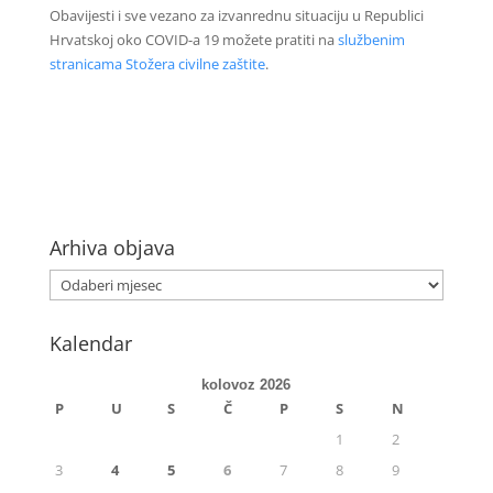
Obavijesti i sve vezano za izvanrednu situaciju u Republici
Hrvatskoj oko COVID-a 19 možete pratiti na
službenim
stranicama Stožera civilne zaštite
.
Arhiva objava
Kalendar
kolovoz 2026
P
U
S
Č
P
S
N
1
2
3
4
5
6
7
8
9