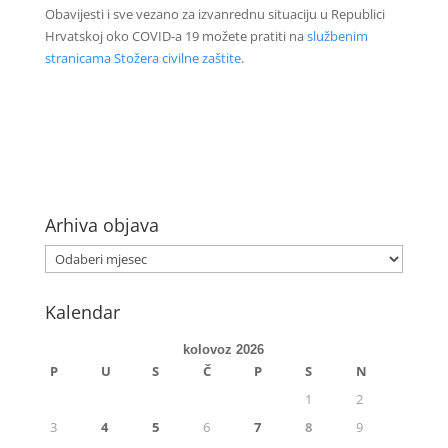
Obavijesti i sve vezano za izvanrednu situaciju u Republici
Hrvatskoj oko COVID-a 19 možete pratiti na
službenim
stranicama Stožera civilne zaštite
.
Arhiva objava
Kalendar
kolovoz 2026
P
U
S
Č
P
S
N
1
2
3
4
5
6
7
8
9