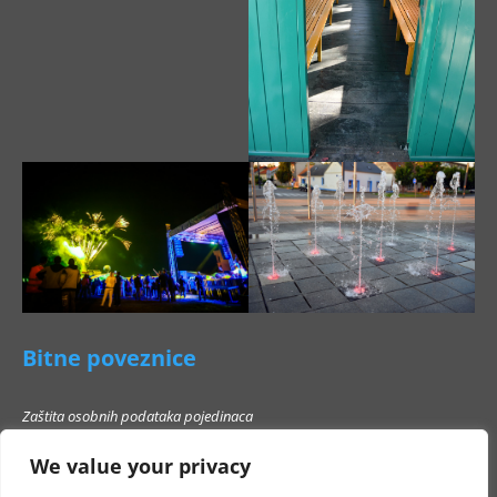
Bitne poveznice
Zaštita osobnih podataka pojedinaca
Pravo na pristup informacijama
We value your privacy
Popis poslovnih subjekata s kojima Grad Beli Manastir ne smije stupati u
poslovni odnos