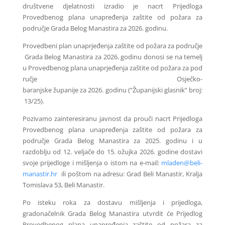
društvene djelatnosti izradio je nacrt Prijedloga
Provedbenog plana unapređenja zaštite od požara za
područje Grada Belog Manastira za 2026. godinu.
Provedbeni
plan
unaprjeđenja
zaštite
od
požara
za
područje
Grada
Belog
Manastira
za
2026.
godinu
donosi
se
na
temelj
u
Provedbenog
plana
unaprjeđenja
zaštite
od
požara
za
pod
ručje
Osječko-
baranjske
županije
za
2026.
godinu
(“Županijski
glasnik”
broj:
13/25).
Pozivamo zainteresiranu javnost da prouči nacrt Prijedloga
Provedbenog plana unapređenja zaštite od požara za
područje Grada Belog Manastira za 2025. godinu i u
razdoblju od 12. veljače do 15. ožujka 2026. godine dostavi
svoje prijedloge i mišljenja o istom na e-mail:
mladen@beli-
manastir.hr
ili poštom na adresu: Grad Beli Manastir, Kralja
Tomislava 53, Beli Manastir.
Po isteku roka za dostavu mišljenja i prijedloga,
gradonačelnik Grada Belog Manastira utvrdit će Prijedlog
Provedbenog plana unapređenja zaštite od požara za