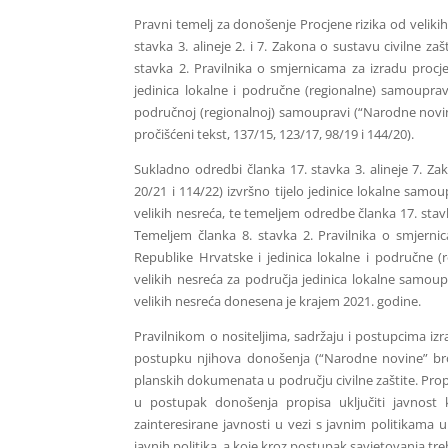
Pravni temelj za donošenje Procjene rizika od veliki
stavka 3. alineje 2. i 7. Zakona o sustavu civilne zaš
stavka 2. Pravilnika o smjernicama za izradu procje
jedinica lokalne i područne (regionalne) samouprav
područnoj (regionalnoj) samoupravi (“Narodne novine”
pročišćeni tekst, 137/15, 123/17, 98/19 i 144/20).
Sukladno odredbi članka 17. stavka 3. alineje 7. Zak
20/21 i 114/22) izvršno tijelo jedinice lokalne samou
velikih nesreća, te temeljem odredbe članka 17. stavka
Temeljem članka 8. stavka 2. Pravilnika o smjernic
Republike Hrvatske i jedinica lokalne i područne (
velikih nesreća za područja jedinica lokalne samoup
velikih nesreća donesena je krajem 2021. godine.
Pravilnikom o nositeljima, sadržaju i postupcima izr
postupku njihova donošenja (“Narodne novine” bro
planskih dokumenata u području civilne zaštite. Propis
u postupak donošenja propisa uključiti javnost k
zainteresirane javnosti u vezi s javnim politikama u
javnih politika, a koje kroz postupak savjetovanja tre