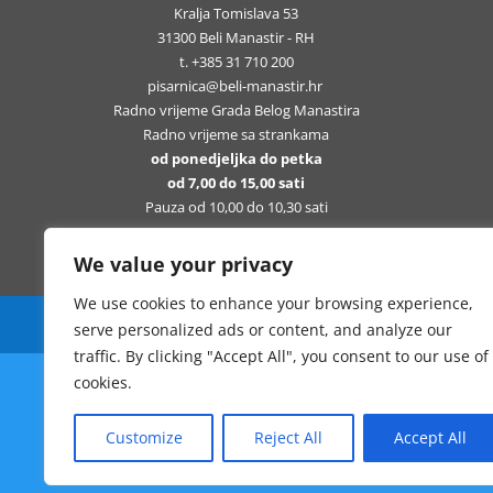
Kralja Tomislava 53
31300 Beli Manastir - RH
t. +385 31 710 200
pisarnica@beli-manastir.hr
Radno vrijeme Grada Belog Manastira
Radno vrijeme sa strankama
od ponedjeljka do petka
od 7,00 do 15,00 sati
Pauza od 10,00 do 10,30 sati
We value your privacy
We use cookies to enhance your browsing experience,
Sva prava pridržana Grad Beli Manastir
serve personalized ads or content, and analyze our
traffic. By clicking "Accept All", you consent to our use of
cookies.
Customize
Reject All
Accept All