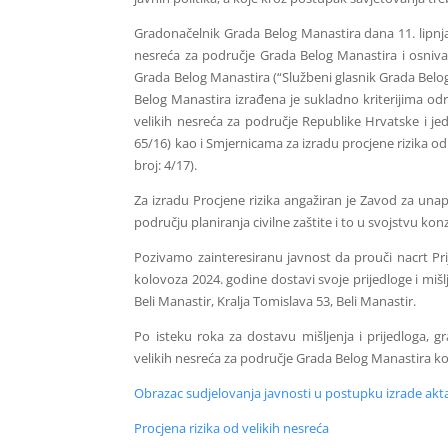
Gradonačelnik Grada Belog Manastira dana 11. lipnja
nesreća za područje Grada Belog Manastira i osniva
Grada Belog Manastira (“Službeni glasnik Grada Belog
Belog Manastira izrađena je sukladno kriterijima od
velikih nesreća za područje Republike Hrvatske i je
65/16) kao i Smjernicama za izradu procjene rizika od
broj: 4/17).
Za izradu Procjene rizika angažiran je Zavod za unap
području planiranja civilne zaštite
i to u svojstvu kon
Pozivamo zainteresiranu javnost da prouči nacrt Prij
kolovoza 2024. godine dostavi svoje prijedloge i mišl
Beli Manastir, Kralja Tomislava 53, Beli Manastir.
Po isteku roka za dostavu mišljenja i prijedloga, g
velikih nesreća za područje Grada Belog Manastira ko
Obrazac sudjelovanja javnosti u postupku izrade akt
Procjena rizika od velikih nesreća