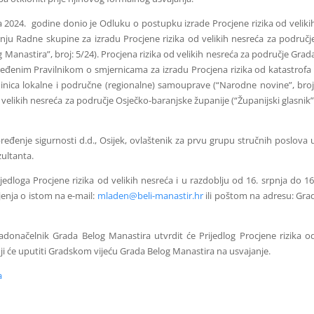
 2024. godine donio je Odluku o postupku izrade Procjene rizika od veliki
nju Radne skupine za izradu Procjene rizika od velikih nesreća za područj
 Manastira”, broj: 5/24).
Procjena rizika od velikih nesreća za područje Grad
ređenim Pravilnikom o smjernicama za izradu Procjena rizika od katastrofa 
dinica lokalne i područne (regionalne) samouprave (“Narodne novine”, broj
 velikih nesreća za područje Osječko-baranjske županije (“Županijski glasnik”
ređenje sigurnosti d.d., Osijek,
ovlaštenik za prvu grupu stručnih poslova 
zultanta.
edloga Procjene rizika od velikih nesreća i u razdoblju od 16. srpnja do 16
jenja o istom na e-mail:
mladen@beli-manastir.
hr
ili poštom na adresu: Gra
radonačelnik Grada Belog Manastira utvrdit će Prijedlog Procjene rizika o
ji će uputiti Gradskom vijeću Grada Belog Manastira na usvajanje.
a