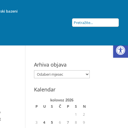
ski bazeni
Open
Arhiva objava
Kalendar
kolovoz 2026
P
U
S
Č
P
S
N
v
1
2
g
3
4
5
6
7
8
9