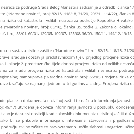
h nesreća za područje Grada Belog Manastira sadržan je u odredbi članka 17
tite (“Narodne novine”, broj: 82/15, 118/18, 31/20, 20/21 i 114/22), članka 8
na rizika od katastrofa i velikih nesreća za područje Republike Hrvatske 
e (“Narodne novine”, broj: 65/16), članka 35. točke 2. Zakona o lokalnoj 
, broj: 33/01, 60/01, 129/05, 109/07, 125/08, 36/09, 150/11, 144/12, 19/13 
ona o sustavu civilne zaštite (“Narodne novine” broj: 82/15, 118/18, 31/20
prave izrađuje i dostavlja predstavničkom tijelu prijedlog procjene rizika o
 1. alineje 2. predstavničko tijelo donosi procjenu rizika od velikih nesreća
ama za izradu procjena rizika od katastrofa i velikih nesreća za područj
regionalne) samouprave (“Narodne novine” broj: 65/16) Procjene rizika o
rave izrađuju se najmanje jednom u tri godine, a zadnja Procjena rizika o
ade planskih dokumenata u civilnoj zaštiti te načinu informiranja javnosti 
j: 49/17) utvrđena je obveza informiranja javnosti u postupku donošenj
ano je da su svi nositelji izrade planskih dokumenata u civilnoj zaštiti dužn
ako bi se prikupile informacije o interesima, stavovima i prijedlozim
 području civilne zaštite te pravovremeno uočile slabosti i negativni učinc
ba otkloniti prije njihovog formalnog usvajanja.