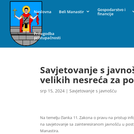
Gospodarstvo i
Naslovna
Beli Manastir
financije
Prilagodba
pristupačnosti
Savjetovanje s javno
velikih nesreća za p
srp 15, 2024
|
Savjetovanje s javnošću
Na temelju članka 11. Zakona o pravu na pristup inf
na savjetovanje sa zainteresiranom javnošću u post
Manastira.