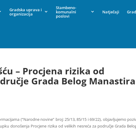
Stambeno-
Gradska uprava i
komunalni
Natječaji
Grad
organizacija
poslovi
šću – Procjena rizika od
odručje Grada Belog Manastira
ormacijama (“Narodne novine” broj: 25/13, 85/15 i 69/22)
, objavljujemo pozi
upku donošenja Procjene rizika od velikih nesreća za područje Grada Belo