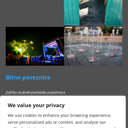
Bitne poveznice
Zaštita osobnih podataka pojedinaca
Pravo na pristup informacijama
We value your privacy
Popis poslovnih subjekata s kojima Grad Beli Manastir ne smije stupati u
poslovni odnos
We use cookies to enhance your browsing experience,
serve personalized ads or content, and analyze our