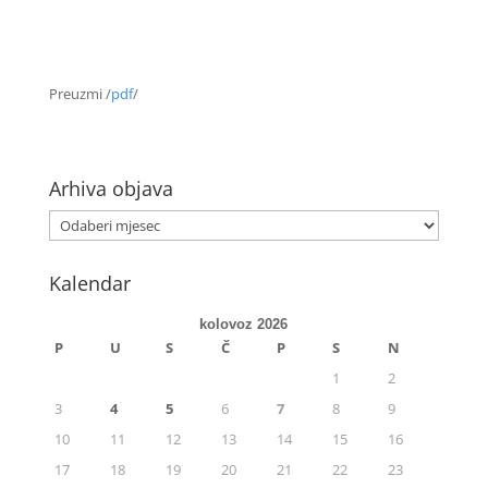
Preuzmi /
pdf
/
Arhiva objava
Kalendar
kolovoz 2026
P
U
S
Č
P
S
N
1
2
3
4
5
6
7
8
9
10
11
12
13
14
15
16
17
18
19
20
21
22
23