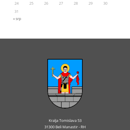
24
25
26
27
28
29
30
31
« srp
Kralja Tomislava 53
31300 Beli Manastir - RH