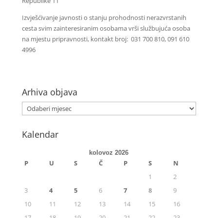
Republike 11
Izvješćivanje javnosti o stanju prohodnosti nerazvrstanih
cesta svim zainteresiranim osobama vrši službujuća osoba
na mjestu pripravnosti, kontakt broj: 031 700 810, 091 610
4996
Arhiva objava
Kalendar
kolovoz 2026
P
U
S
Č
P
S
N
1
2
3
4
5
6
7
8
9
10
11
12
13
14
15
16
17
18
19
20
21
22
23