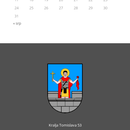
24
25
26
27
28
29
30
31
« srp
Kralja Tomislava 53